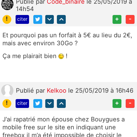
Publié
par
Code_binaire
le 25/05/2019 à
14h54
!
+
-
citer
Et pourquoi pas un forfait à 5€ au lieu du 2€,
mais avec environ 30Go ?
Ça me plairait bien
!
Publié
par
Kelkoo
le 25/05/2019 à 16h46
!
+
-
citer
J’ai rapatrié mon épouse chez Bouygues a
mobile free sur le site en indiquant une
freebox il m’a été impossible de choisir le