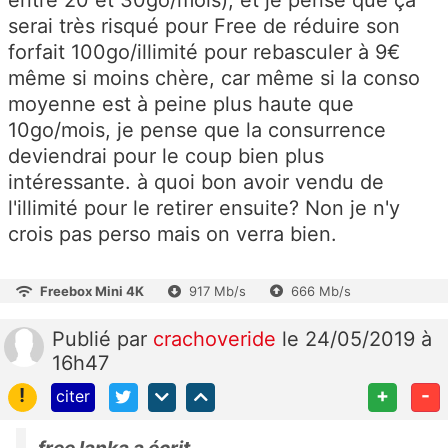
entre 20 et 30go/mois), et je pense que ça
serai très risqué pour Free de réduire son
forfait 100go/illimité pour rebasculer à 9€
même si moins chère, car même si la conso
moyenne est à peine plus haute que
10go/mois, je pense que la consurrence
deviendrai pour le coup bien plus
intéressante. à quoi bon avoir vendu de
l'illimité pour le retirer ensuite? Non je n'y
crois pas perso mais on verra bien.
Freebox Mini 4K
917 Mb/s
666 Mb/s
Publié
par
crachoveride
le 24/05/2019 à
16h47
!
+
-
citer