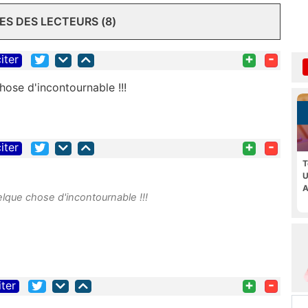
S DES LECTEURS (8)
+
-
iter
hose d'incontournable !!!
+
-
iter
T
U
A
elque chose d'incontournable !!!
+
-
iter