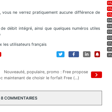
05
05
 vous ne verrez pratiquement aucune différence de
05
04
04
e débit intégré, ainsi que quelques numéros utiles
03
e
03
01
les utilisateurs français
31
31
Nouveauté, populaire, promo : Free propose
oc
maintenant de choisir le forfait Free (...)
 8 COMMENTAIRES