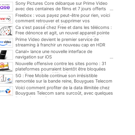
Sony Pictures Core débarque sur Prime Video
avec des centaines de films et 7 jours offerts
...
Freebox : vous payez peut-être pour rien, voici
comment retrouver et supprimer vos
abonnements TV oubliés
...
Ca s'est passé chez Free et dans les télécoms :
Free dénonce et agit, un nouvel appareil pointe
le bout de son nez chez des abonnés Freebox...
Prime Video devient le premier service de
...
streaming à franchir un nouveau cap en HDR
avec ce lancement
...
Canal+ lance une nouvelle interface de
navigation sur iOS
...
Nouvelle offensive contre les sites porno : 31
plateformes pourraient bientôt être bloquées
par Orange, Free, SFR et Bouygues
...
5G : Free Mobile continue son irrésistible
remontée sur la bande reine, Bouygues Telecom
plus que jamais sous pression
...
Voici comment profiter de la data illimitée chez
Bouygues Telecom sans surcoût, avec quelques
limites à connaître
...