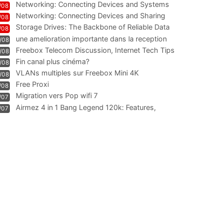
Networking: Connecting Devices and Systems
/08
Networking: Connecting Devices and Sharing
/08
Information
Storage Drives: The Backbone of Reliable Data
/08
Management
une amelioration importante dans la reception
/08
WIFI
Freebox Telecom Discussion, Internet Tech Tips
/08
Communi
Fin canal plus cinéma?
/08
VLANs multiples sur Freebox Mini 4K
/08
Free Proxi
/08
Migration vers Pop wifi 7
/07
Airmez 4 in 1 Bang Legend 120k: Features,
/07
Geschmack