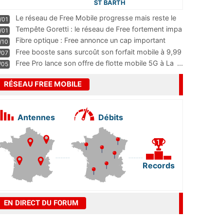
ST BARTH
Le réseau de Free Mobile progresse mais reste le
/01
m
...
Tempête Goretti : le réseau de Free fortement impa
/01
...
Fibre optique : Free annonce un cap important
/10
pass
...
Free booste sans surcoût son forfait mobile à 9,99
/07
...
Free Pro lance son offre de flotte mobile 5G à La
...
/05
RÉSEAU FREE MOBILE
Antennes
Débits
Records
EN DIRECT DU FORUM