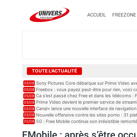
ACCUEIL
FREEZONE
TOUTE L'ACTUALITÉ
Sony Pictures Core débarque sur Prime Video avec
05/08
Freebox : vous payez peut-être pour rien, voici
05/08
abonnements TV oubliés
Ca s’est passé chez Free et dans les télécoms : F
05/08
pointe le bout de...
Prime Video devient le premier service de strea
05/08
ce lancement
Canal+ lance une nouvelle interface de navigation
05/08
Nouvelle offensive contre les sites porno : 31 pl
05/08
par Orange, Free, SF...
5G : Free Mobile continue son irrésistible remon
05/08
plus que jamais sous pr...
FMobile : après s’être oc