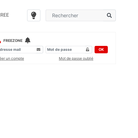
FREE
FREEZONE
OK
éer un compte
Mot de passe oublié