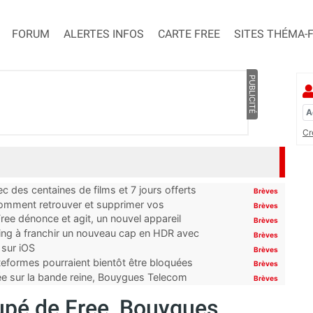
FORUM
ALERTES INFOS
CARTE FREE
SITES THÉMA-
PUBLICITÉ
Cr
 des centaines de films et 7 jours offerts
Brèves
 comment retrouver et supprimer vos
Brèves
ree dénonce et agit, un nouvel appareil
Brèves
ming à franchir un nouveau cap en HDR avec
Brèves
 sur iOS
Brèves
ateformes pourraient bientôt être bloquées
Brèves
tée sur la bande reine, Bouygues Telecom
Brèves
cupé de Free, Bouygues,