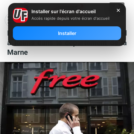
✕
Installer sur l'écran d'accueil
Accès rapide depuis votre écran d'accueil
Free recherche un conseiller accueil
Installer
à Reims dans le département de la
Marne