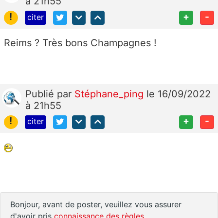
à 21h55
!
+
-
citer
Reims ? Très bons Champagnes !
Publié
par
Stéphane_ping
le 16/09/2022
à 21h55
!
+
-
citer
Bonjour, avant de poster, veuillez vous assurer
d'avoir pris
connaissance des règles
.