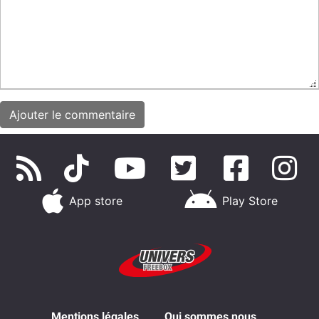
App store
Play Store
Mentions légales
Qui sommes nous