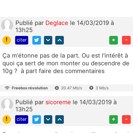
Publié
par
Deglace
le 14/03/2019 à
13h25
!
+
-
citer
Ça m'étonne pas de la part. Ou est l'intérêt à
quoi ça sert de mon monter ou descendre de
10g ? à part faire des commentaires
Freebox révolution
20.47 Mb/s
3 Mb/s
Publié
par
sicoreme
le 14/03/2019 à
13h25
!
+
-
citer