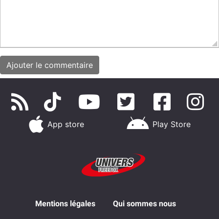
App store
Play Store
Mentions légales
Qui sommes nous