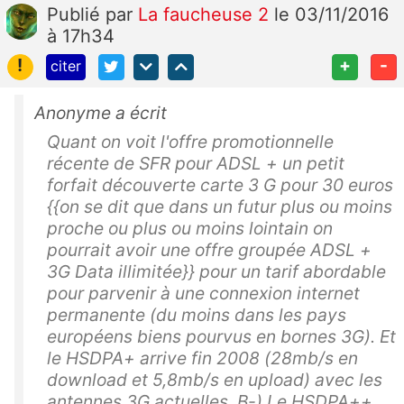
Publié
par
La faucheuse 2
le 03/11/2016
à 17h34
!
+
-
citer
Anonyme a écrit
Quant on voit l'offre promotionnelle
récente de SFR pour ADSL + un petit
forfait découverte carte 3 G pour 30 euros
{{on se dit que dans un futur plus ou moins
proche ou plus ou moins lointain on
pourrait avoir une offre groupée ADSL +
3G Data illimitée}} pour un tarif abordable
pour parvenir à une connexion internet
permanente (du moins dans les pays
européens biens pourvus en bornes 3G). Et
le HSDPA+ arrive fin 2008 (28mb/s en
download et 5,8mb/s en upload) avec les
antennes 3G actuelles. B-) Le HSDPA++