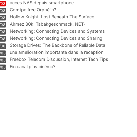
acces NAS depuis smartphone
/08
Comtpe free Orphélin?
/08
Hollow Knight  Lost Beneath The Surface
/08
Airmez 80k: Tabakgeschmack, NET-
/08
Technologie und Leistung im
Networking: Connecting Devices and Systems
/08
Networking: Connecting Devices and Sharing
/08
Information
Storage Drives: The Backbone of Reliable Data
/08
Management
une amelioration importante dans la reception
/08
WIFI
Freebox Telecom Discussion, Internet Tech Tips
/08
Communi
Fin canal plus cinéma?
/08