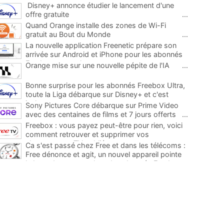
Disney+ annonce étudier le lancement d'une
offre gratuite
...
Quand Orange installe des zones de Wi-Fi
gratuit au Bout du Monde
...
La nouvelle application Freenetic prépare son
arrivée sur Android et iPhone pour les abonnés
Freebox, testez la
...
Orange mise sur une nouvelle pépite de l'IA
...
Bonne surprise pour les abonnés Freebox Ultra,
toute la Liga débarque sur Disney+ et c'est
inclus
...
Sony Pictures Core débarque sur Prime Video
avec des centaines de films et 7 jours offerts
...
Freebox : vous payez peut-être pour rien, voici
comment retrouver et supprimer vos
abonnements TV oubliés
...
Ca s'est passé chez Free et dans les télécoms :
Free dénonce et agit, un nouvel appareil pointe
le bout de son nez chez des abonnés Freebox...
...