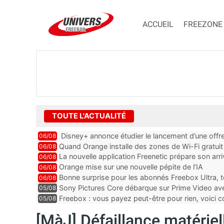
ACCUEIL
FREEZONE
TOUTE L'ACTUALITÉ
Disney+ annonce étudier le lancement d’une offre
06/08
Quand Orange installe des zones de Wi-Fi gratui
06/08
La nouvelle application Freenetic prépare son arr
06/08
abonnés Freebox, testez la
Orange mise sur une nouvelle pépite de l’IA
06/08
Bonne surprise pour les abonnés Freebox Ultra, t
06/08
inclus
Sony Pictures Core débarque sur Prime Video avec
05/08
Freebox : vous payez peut-être pour rien, voici
05/08
abonnements TV oubliés
[MàJ] Défaillance matériell