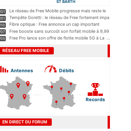
ST BARTH
Le réseau de Free Mobile progresse mais reste le
/01
m
...
Tempête Goretti : le réseau de Free fortement impa
/01
...
Fibre optique : Free annonce un cap important
/10
pass
...
Free booste sans surcoût son forfait mobile à 9,99
/07
...
Free Pro lance son offre de flotte mobile 5G à La
...
/05
RÉSEAU FREE MOBILE
Antennes
Débits
Records
EN DIRECT DU FORUM