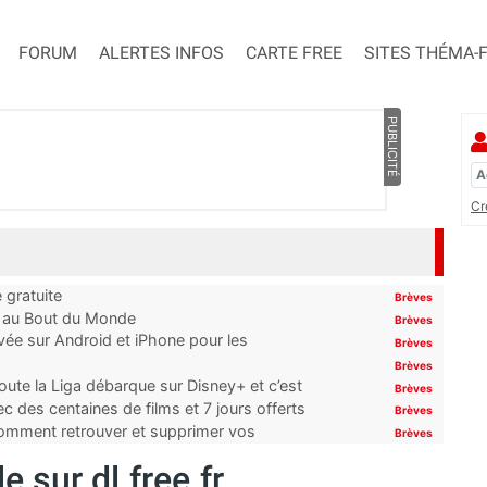
FORUM
ALERTES INFOS
CARTE FREE
SITES THÉMA-
PUBLICITÉ
Cr
 gratuite
Brèves
t au Bout du Monde
Brèves
ivée sur Android et iPhone pour les
Brèves
Brèves
oute la Liga débarque sur Disney+ et c’est
Brèves
 des centaines de films et 7 jours offerts
Brèves
 comment retrouver et supprimer vos
Brèves
e sur dl.free.fr