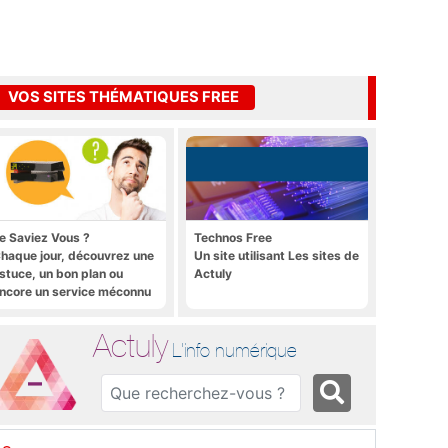
VOS SITES THÉMATIQUES FREE
e Saviez Vous ?
Technos Free
haque jour, découvrez une
Un site utilisant Les sites de
stuce, un bon plan ou
Actuly
ncore un service méconnu
ur la Freebox et sur Free
obile
Actuly
L'info numérique