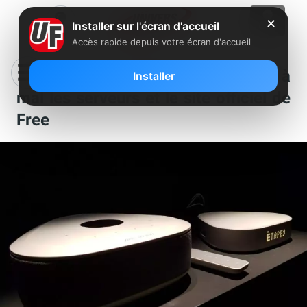
✕
Installer sur l'écran d'accueil
Accès rapide depuis votre écran d'accueil
La hype des nouvelles Freebox met à
Installer
mal les serveurs et le site officiel de
Free