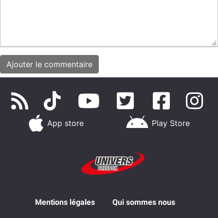
App store
Play Store
Mentions légales
Qui sommes nous