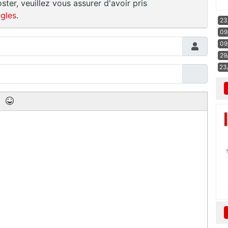
ster, veuillez vous assurer d'avoir pris
gles
.
23
09
09
29
23