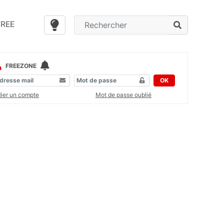
FREE
FREEZONE
OK
éer un compte
Mot de passe oublié