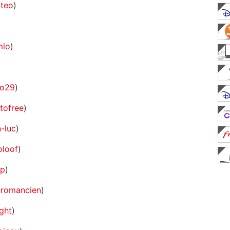
teo
)
mlo
)
)
o29
)
etofree
)
n-luc
)
loof
)
op
)
romancien
)
ight
)