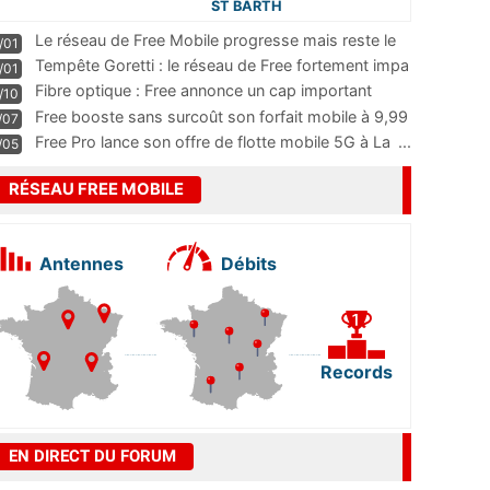
ST BARTH
Le réseau de Free Mobile progresse mais reste le
/01
m
...
Tempête Goretti : le réseau de Free fortement impa
/01
...
Fibre optique : Free annonce un cap important
/10
pass
...
Free booste sans surcoût son forfait mobile à 9,99
/07
...
Free Pro lance son offre de flotte mobile 5G à La
...
/05
RÉSEAU FREE MOBILE
Antennes
Débits
Records
EN DIRECT DU FORUM