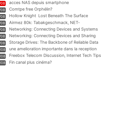
acces NAS depuis smartphone
/08
Comtpe free Orphélin?
/08
Hollow Knight  Lost Beneath The Surface
/08
Airmez 80k: Tabakgeschmack, NET-
/08
Technologie und Leistung im
Networking: Connecting Devices and Systems
/08
Networking: Connecting Devices and Sharing
/08
Information
Storage Drives: The Backbone of Reliable Data
/08
Management
une amelioration importante dans la reception
/08
WIFI
Freebox Telecom Discussion, Internet Tech Tips
/08
Communi
Fin canal plus cinéma?
/08