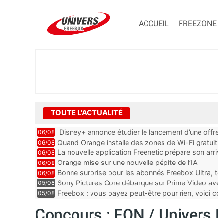
ACCUEIL
FREEZONE
TOUTE L'ACTUALITÉ
Disney+ annonce étudier le lancement d’une offre
06/08
Quand Orange installe des zones de Wi-Fi gratui
06/08
La nouvelle application Freenetic prépare son arr
06/08
abonnés Freebox, testez la
Orange mise sur une nouvelle pépite de l’IA
06/08
Bonne surprise pour les abonnés Freebox Ultra, t
06/08
inclus
Sony Pictures Core débarque sur Prime Video avec
05/08
Freebox : vous payez peut-être pour rien, voici
05/08
abonnements TV oubliés
Concours : FON / Univers Fr