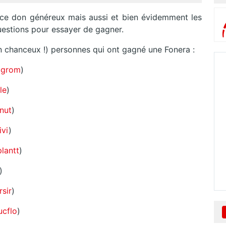
 ce don généreux mais aussi et bien évidemment les
uestions pour essayer de gagner.
un chanceux !) personnes qui ont gagné une Fonera :
agrom
)
tle
)
nut
)
ivi
)
plantt
)
)
rsir
)
ucflo
)