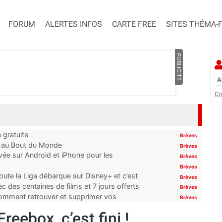
FORUM
ALERTES INFOS
CARTE FREE
SITES THÉMA-
PUBLICITÉ
Cr
 gratuite
Brèves
t au Bout du Monde
Brèves
ivée sur Android et iPhone pour les
Brèves
Brèves
oute la Liga débarque sur Disney+ et c’est
Brèves
 des centaines de films et 7 jours offerts
Brèves
 comment retrouver et supprimer vos
Brèves
eebox, c’est fini !