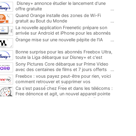
Disney+ annonce étudier le lancement d'une
offre gratuite
...
Quand Orange installe des zones de Wi-Fi
gratuit au Bout du Monde
...
La nouvelle application Freenetic prépare son
arrivée sur Android et iPhone pour les abonnés
Freebox, testez la
...
Orange mise sur une nouvelle pépite de l'IA
...
Bonne surprise pour les abonnés Freebox Ultra,
toute la Liga débarque sur Disney+ et c'est
inclus
...
Sony Pictures Core débarque sur Prime Video
avec des centaines de films et 7 jours offerts
...
Freebox : vous payez peut-être pour rien, voici
comment retrouver et supprimer vos
abonnements TV oubliés
...
Ca s'est passé chez Free et dans les télécoms :
Free dénonce et agit, un nouvel appareil pointe
le bout de son nez chez des abonnés Freebox...
...