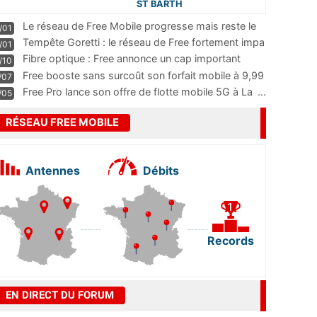
ST BARTH
Le réseau de Free Mobile progresse mais reste le
/01
m
...
Tempête Goretti : le réseau de Free fortement impa
/01
...
Fibre optique : Free annonce un cap important
/10
pass
...
Free booste sans surcoût son forfait mobile à 9,99
/07
...
Free Pro lance son offre de flotte mobile 5G à La
...
/05
RÉSEAU FREE MOBILE
Antennes
Débits
Records
EN DIRECT DU FORUM