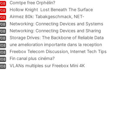
Comtpe free Orphélin?
/08
Hollow Knight  Lost Beneath The Surface
/08
Airmez 80k: Tabakgeschmack, NET-
/08
Technologie und Leistung im
Networking: Connecting Devices and Systems
/08
Networking: Connecting Devices and Sharing
/08
Information
Storage Drives: The Backbone of Reliable Data
/08
Management
une amelioration importante dans la reception
/08
WIFI
Freebox Telecom Discussion, Internet Tech Tips
/08
Communi
Fin canal plus cinéma?
/08
VLANs multiples sur Freebox Mini 4K
/08