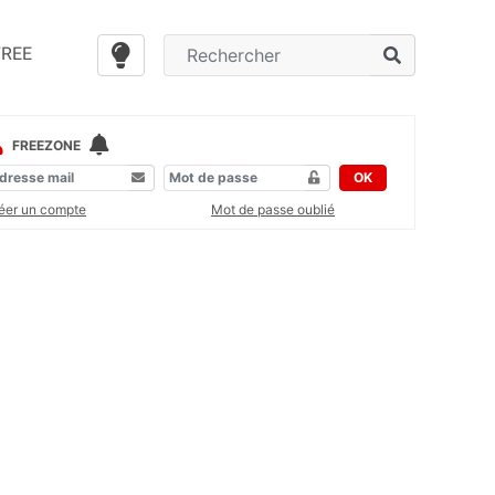
FREE
FREEZONE
OK
éer un compte
Mot de passe oublié