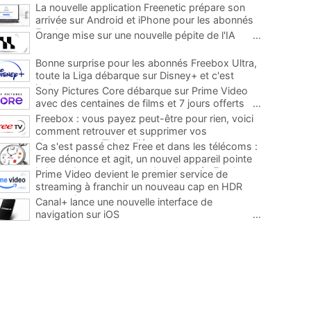
La nouvelle application Freenetic prépare son
arrivée sur Android et iPhone pour les abonnés
Freebox, testez la
...
Orange mise sur une nouvelle pépite de l'IA
...
Bonne surprise pour les abonnés Freebox Ultra,
toute la Liga débarque sur Disney+ et c'est
inclus
...
Sony Pictures Core débarque sur Prime Video
avec des centaines de films et 7 jours offerts
...
Freebox : vous payez peut-être pour rien, voici
comment retrouver et supprimer vos
abonnements TV oubliés
...
Ca s'est passé chez Free et dans les télécoms :
Free dénonce et agit, un nouvel appareil pointe
le bout de son nez chez des abonnés Freebox...
Prime Video devient le premier service de
...
streaming à franchir un nouveau cap en HDR
avec ce lancement
...
Canal+ lance une nouvelle interface de
navigation sur iOS
...