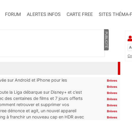
FORUM
ALERTES INFOS
CARTE FREE
SITES THÉMA-
PUBLICITÉ
Cr
ivée sur Android et iPhone pour les
Brèves
Brèves
oute la Liga débarque sur Disney+ et c’est
Brèves
 des centaines de films et 7 jours offerts
Brèves
 comment retrouver et supprimer vos
Brèves
ree dénonce et agit, un nouvel appareil
Brèves
ming à franchir un nouveau cap en HDR avec
Brèves