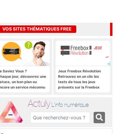
VOS SITES THÉMATIQUES FREE
e Saviez Vous ?
Jeux Freebox Révolution
haque jour, découvrez une
Retrouvez en un clic les
stuce, un bon plan ou
tests de tous les jeux
ncore un service méconnu
présents sur la Freebox
ur la Freebox et sur Free
Révolution, la box de Free
obile
Actuly
L'info numérique