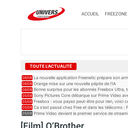
ACCUEIL
FREEZONE
TOUTE L'ACTUALITÉ
La nouvelle application Freenetic prépare son arr
06/08
abonnés Freebox, testez la
Orange mise sur une nouvelle pépite de l’IA
06/08
Bonne surprise pour les abonnés Freebox Ultra, t
06/08
inclus
Sony Pictures Core débarque sur Prime Video avec
05/08
Freebox : vous payez peut-être pour rien, voici
05/08
abonnements TV oubliés
Ca s’est passé chez Free et dans les télécoms : F
05/08
pointe le bout de...
Prime Video devient le premier service de strea
05/08
ce lancement
[Film] O’Brother