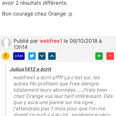
avoir 2 résultats différents.
Bon courage chez Orange :p
Publié
par
webfree1
le 06/10/2018 à
13h14
!
+
-
citer
Julius1412 a écrit
webfree1 a écrit pffff ça c'est sur, les
autres FAI profitent que Free dénigre
totalement leurs abonnées ....J'irais bien
chez Orange vus leur tarif intéressant. Dès
que y aura une panne sur ma ligne ,
j'attendrais pas 1 mois pour que l'on me
disent ce qu'il y a eu lol : expérience vécu..