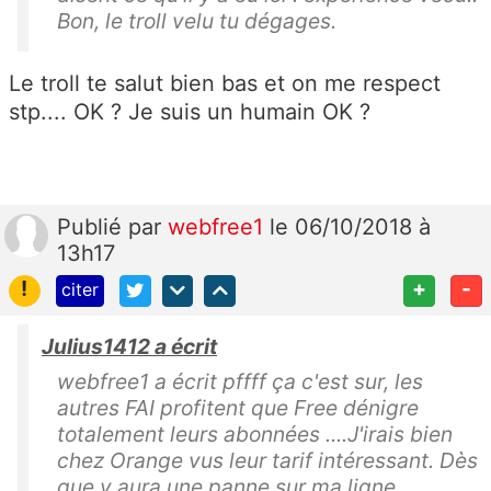
Bon, le troll velu tu dégages.
Le troll te salut bien bas et on me respect
stp.... OK ? Je suis un humain OK ?
Publié
par
webfree1
le 06/10/2018 à
13h17
!
+
-
citer
Julius1412 a écrit
webfree1 a écrit pffff ça c'est sur, les
autres FAI profitent que Free dénigre
totalement leurs abonnées ....J'irais bien
chez Orange vus leur tarif intéressant. Dès
que y aura une panne sur ma ligne ,