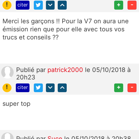
!
+
-
citer
Merci les garçons !! Pour la V7 on aura une
émission rien que pour elle avec tous vos
trucs et conseils ??
Publié
par
patrick2000
le 05/10/2018 à
20h23
!
+
-
citer
super top
Publié
par
Suce
le 05/10/2018 à 20h38