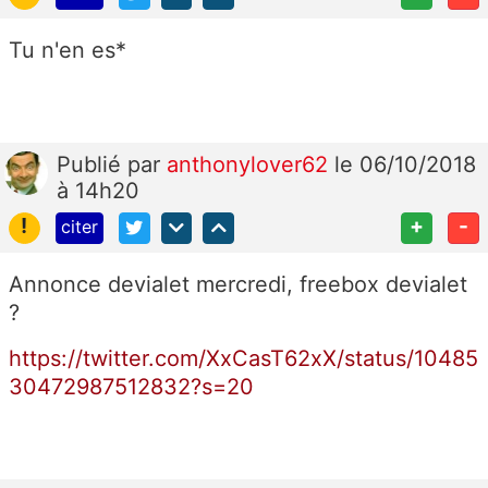
Tu n'en es*
Publié
par
anthonylover62
le 06/10/2018
à 14h20
!
+
-
citer
Annonce devialet mercredi, freebox devialet
?
https://twitter.com/XxCasT62xX/status/10485
30472987512832?s=20