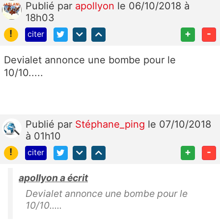
Publié
par
apollyon
le 06/10/2018 à
18h03
!
+
-
citer
Devialet annonce une bombe pour le
10/10.....
Publié
par
Stéphane_ping
le 07/10/2018
à 01h10
!
+
-
citer
apollyon a écrit
Devialet annonce une bombe pour le
10/10.....