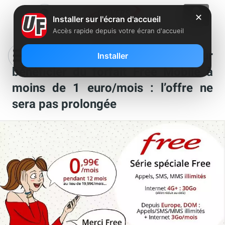
✕
Installer sur l'écran d'accueil
Accès rapide depuis votre écran d'accueil
Plus que quelques heures pour
Installer
bénéficier du forfait Free Mobile à
moins de 1 euro/mois : l’offre ne
sera pas prolongée