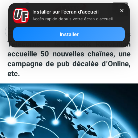
✕
Installer sur l'écran d'accueil
Accès rapide depuis votre écran d'accueil
Ça s’est passé chez Free et dans les
Installer
Télécoms … la Freebox Révolution
accueille 50 nouvelles chaînes, une
campagne de pub décalée d’Online,
etc.