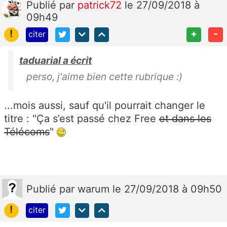
Publié
par
patrick72
le 27/09/2018 à
09h49
!
+
-
citer
taduarial a écrit
perso, j'aime bien cette rubrique :)
...mois aussi, sauf qu'il pourrait changer le
titre : "Ça s’est passé chez Free
et dans les
Télécoms
"
Publié
par
warum
le 27/09/2018 à 09h50
!
citer