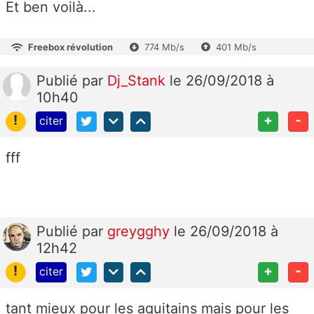
Et ben voilà...
Freebox révolution
774 Mb/s
401 Mb/s
Publié
par
Dj_Stank
le 26/09/2018 à
10h40
!
+
-
citer
fff
Publié
par
greygghy
le 26/09/2018 à
12h42
!
+
-
citer
tant mieux pour les aquitains mais pour les