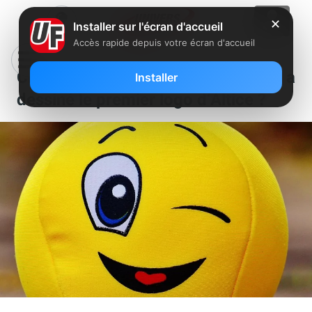
✕
Installer sur l'écran d'accueil
Accès rapide depuis votre écran d'accueil
Clin d’oeil : mais, au fait, qui a
Installer
dessiné le premier logo d’Altice ?