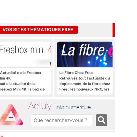
VOS SITES THÉMATIQUES FREE
'Actualité de la Freebox
La Fibre Chez Free
ini 4K
Retrouvez tout l actualité du
oute l'actualité de la
déploiement de la fibre chez
reebox Mini 4K, la box de
Free : les nouveaux NRO, les
ree sous Android TV
tutoriels, les astuces, etc.
Actuly
L'info numérique