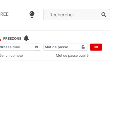
FREE
FREEZONE
OK
éer un compte
Mot de passe oublié