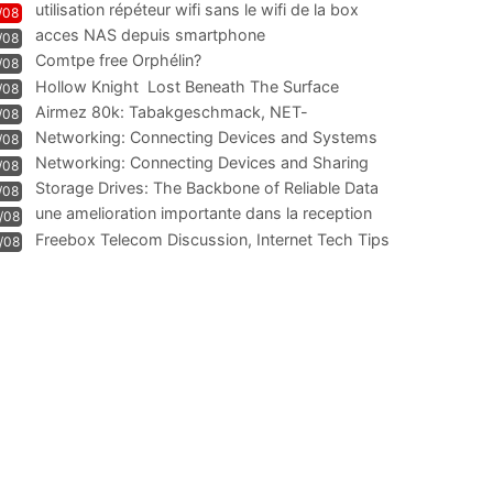
utilisation répéteur wifi sans le wifi de la box
/08
acces NAS depuis smartphone
/08
Comtpe free Orphélin?
/08
Hollow Knight  Lost Beneath The Surface
/08
Airmez 80k: Tabakgeschmack, NET-
/08
Technologie und Leistung im
Networking: Connecting Devices and Systems
/08
Networking: Connecting Devices and Sharing
/08
Information
Storage Drives: The Backbone of Reliable Data
/08
Management
une amelioration importante dans la reception
/08
WIFI
Freebox Telecom Discussion, Internet Tech Tips
/08
Communi