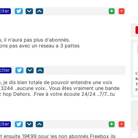
+
-
citer
, il n'aura pas plus d'abonnés.
ons pas avec un reseau a 3 pattes
citer
L
M
ale, je dis bien totale de pouvoir entendre une voix
T
 3244 ..aucune voix.. Vous êtes vraiment une bande
F
ez hop Dehors. .Free à votre écoute 24/24 ..7/7...tu
F
+
-
citer
 et ensuite 19€99 pour les non abonnés Freebox ils