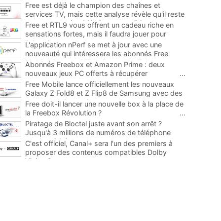
Free est déjà le champion des chaînes et
services TV, mais cette analyse révèle qu'il reste
encore au moins 141 ajouts possibles
...
Free et RTL9 vous offrent un cadeau riche en
sensations fortes, mais il faudra jouer pour
l'obtenir
...
L'application nPerf se met à jour avec une
nouveauté qui intéressera les abonnés Free
Mobile, Orange, SFR et Bouygues Telecom
...
Abonnés Freebox et Amazon Prime : deux
nouveaux jeux PC offerts à récupérer
...
Free Mobile lance officiellement les nouveaux
Galaxy Z Fold8 et Z Flip8 de Samsung avec des
promos et des cadeaux
...
Free doit-il lancer une nouvelle box à la place de
la Freebox Révolution ?
...
Piratage de Bloctel juste avant son arrêt ?
Jusqu'à 3 millions de numéros de téléphone
auraient fuité
...
C'est officiel, Canal+ sera l'un des premiers à
proposer des contenus compatibles Dolby
Vision 2
...