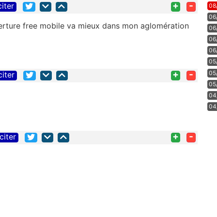
+
-
citer
08
06
erture free mobile va mieux dans mon aglomération
06
06
06
05
+
-
05
citer
05
04
04
+
-
citer