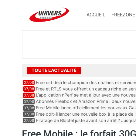
ACCUEIL
FREEZONE
TOUTE L'ACTUALITÉ
Free est déjà le champion des chaînes et services 
07/08
encore au moin...
Free et RTL9 vous offrent un cadeau riche en sens
07/08
l’obtenir
L’application nPerf se met à jour avec une nouvea
07/08
Mobile, Orange, SFR ...
Abonnés Freebox et Amazon Prime : deux nouveau
07/08
Free Mobile lance officiellement les nouveaux Ga
07/08
des promos et des cadeaux
Free doit-il lancer une nouvelle box à la place de
07/08
Piratage de Bloctel juste avant son arrêt ? Jusqu
07/08
auraient fuité
Free Mobile : le forfait 3