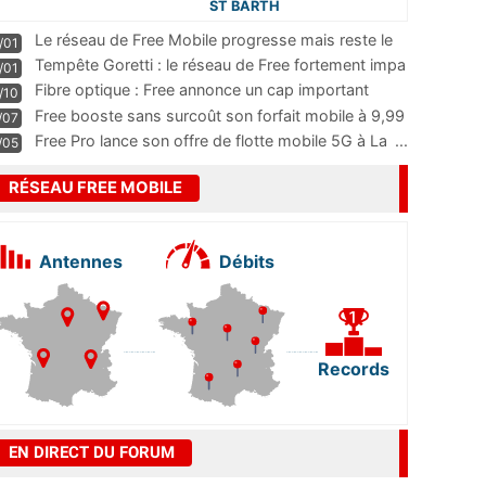
ST BARTH
Le réseau de Free Mobile progresse mais reste le
/01
m
...
Tempête Goretti : le réseau de Free fortement impa
/01
...
Fibre optique : Free annonce un cap important
/10
pass
...
Free booste sans surcoût son forfait mobile à 9,99
/07
...
Free Pro lance son offre de flotte mobile 5G à La
...
/05
RÉSEAU FREE MOBILE
Antennes
Débits
Records
EN DIRECT DU FORUM