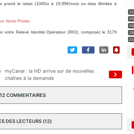
ui prend le relais (100Go à 19,99€/mois ou data illimitée à
23
09
ur Vente-Privée.
09
nir votre Relevé Identité Opérateur (RIO), composez le 3179
29
23
e
myCanal : la HD arrive sur de nouvelles
chaînes à la demande
 12 COMMENTAIRES
 DES LECTEURS (12)