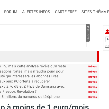
FORUM
ALERTES INFOS
CARTE FREE
SITES THÉMA-
PUBLICITÉ
Cr
TV, mais cette analyse révèle qu’il reste
Brèves
ations fortes, mais il faudra jouer pour
Brèves
uté qui intéressera les abonnés Free
Brèves
x jeux PC offerts à récupérer
Brèves
laxy Z Fold8 et Z Flip8 de Samsung avec
Brèves
 la Freebox Révolution ?
Brèves
’à 3 millions de numéros de téléphone
Brèves
0Go à moins de 1 euro/mois