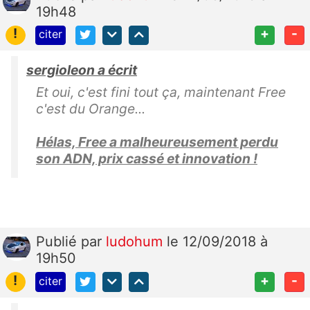
19h48
!
+
-
citer
sergioleon a écrit
Et oui, c'est fini tout ça, maintenant Free
c'est du Orange...
Hélas, Free a malheureusement perdu
son ADN, prix cassé et innovation !
Publié
par
ludohum
le 12/09/2018 à
19h50
!
+
-
citer