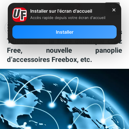
✕
Installer sur l'écran d'accueil
Accès rapide depuis votre écran d'accueil
Ça s’est passé chez Free et dans les
Installer
Télécoms … la fibre débarque chez
Free, nouvelle panoplie
d’accessoires Freebox, etc.