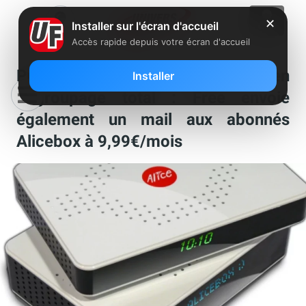
✕
Installer sur l'écran d'accueil
Accès rapide depuis votre écran d'accueil
Proposition de passage en
Installer
dégroupage total : Free envoie
également un mail aux abonnés
Alicebox à 9,99€/mois