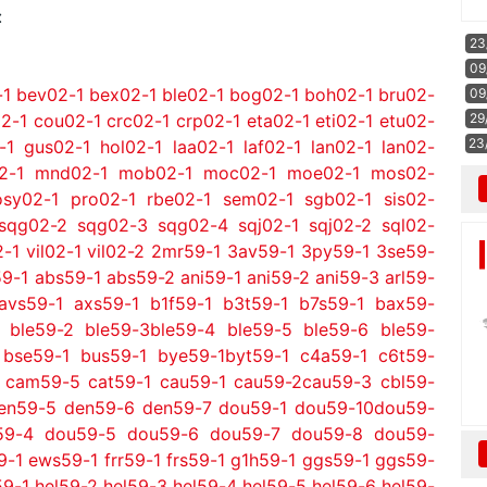
:
23
09
-1
bev02-1
bex02-1
ble02-1
bog02-1
boh02-1
bru02-
09
29
2-1
cou02-1
crc02-1
crp02-1
eta02-1
eti02-1
etu02-
23
-1
gus02-1
hol02-1
laa02-1
laf02-1
lan02-1
lan02-
2-1
mnd02-1
mob02-1
moc02-1
moe02-1
mos02-
osy02-1
pro02-1
rbe02-1
sem02-1
sgb02-1
sis02-
sqg02-2
sqg02-3
sqg02-4
sqj02-1
sqj02-2
sql02-
2-1
vil02-1
vil02-2
2mr59-1
3av59-1
3py59-1
3se59-
9-1
abs59-1
abs59-2
ani59-1
ani59-2
ani59-3
arl59-
avs59-1
axs59-1
b1f59-1
b3t59-1
b7s59-1
bax59-
ble59-2
ble59-3
ble59-4
ble59-5
ble59-6
ble59-
bse59-1
bus59-1
bye59-1
byt59-1
c4a59-1
c6t59-
cam59-5
cat59-1
cau59-1
cau59-2
cau59-3
cbl59-
en59-5
den59-6
den59-7
dou59-1
dou59-10
dou59-
59-4
dou59-5
dou59-6
dou59-7
dou59-8
dou59-
9-1
ews59-1
frr59-1
frs59-1
g1h59-1
ggs59-1
ggs59-
59-1
hel59-2
hel59-3
hel59-4
hel59-5
hel59-6
hel59-