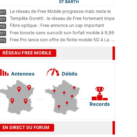
ST BARTH
Le réseau de Free Mobile progresse mais reste le
/01
m
...
Tempête Goretti : le réseau de Free fortement impa
/01
...
Fibre optique : Free annonce un cap important
/10
pass
...
Free booste sans surcoût son forfait mobile à 9,99
/07
...
Free Pro lance son offre de flotte mobile 5G à La
...
/05
RÉSEAU FREE MOBILE
Antennes
Débits
Records
EN DIRECT DU FORUM