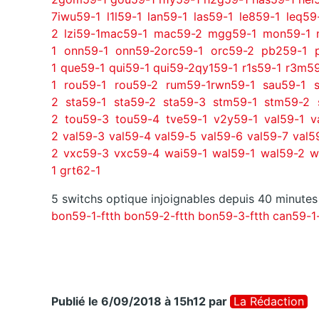
7
iwu59-1
l1l59-1
lan59-1
las59-1
le859-1
leq59
2
lzi59-1
mac59-1
mac59-2
mgg59-1
mon59-1
1
onn59-1
onn59-2
orc59-1
orc59-2
pb259-1
1
que59-1
qui59-1
qui59-2
qy159-1
r1s59-1
r3m59
1
rou59-1
rou59-2
rum59-1
rwn59-1
sau59-1
2
sta59-1
sta59-2
sta59-3
stm59-1
stm59-2
2
tou59-3
tou59-4
tve59-1
v2y59-1
val59-1
v
2
val59-3
val59-4
val59-5
val59-6
val59-7
val5
2
vxc59-3
vxc59-4
wai59-1
wal59-1
wal59-2
w
1
grt62-1
5 switchs optique injoignables depuis 40 minutes 
bon59-1-ftth
bon59-2-ftth
bon59-3-ftth
can59-1-
Publié le 6/09/2018 à 15h12
par
La Rédaction