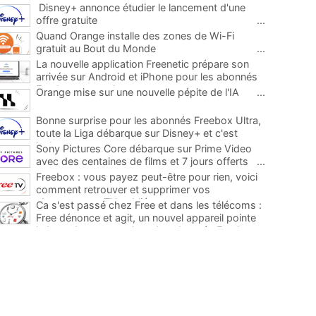
Disney+ annonce étudier le lancement d'une
offre gratuite
...
Quand Orange installe des zones de Wi-Fi
gratuit au Bout du Monde
...
La nouvelle application Freenetic prépare son
arrivée sur Android et iPhone pour les abonnés
Freebox, testez la
...
Orange mise sur une nouvelle pépite de l'IA
...
Bonne surprise pour les abonnés Freebox Ultra,
toute la Liga débarque sur Disney+ et c'est
inclus
...
Sony Pictures Core débarque sur Prime Video
avec des centaines de films et 7 jours offerts
...
Freebox : vous payez peut-être pour rien, voici
comment retrouver et supprimer vos
abonnements TV oubliés
...
Ca s'est passé chez Free et dans les télécoms :
Free dénonce et agit, un nouvel appareil pointe
le bout de son nez chez des abonnés Freebox...
...