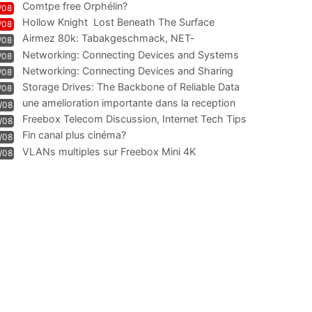
Comtpe free Orphélin?
/08
Hollow Knight  Lost Beneath The Surface
/08
Airmez 80k: Tabakgeschmack, NET-
/08
Technologie und Leistung im
Networking: Connecting Devices and Systems
/08
Networking: Connecting Devices and Sharing
/08
Information
Storage Drives: The Backbone of Reliable Data
/08
Management
une amelioration importante dans la reception
/08
WIFI
Freebox Telecom Discussion, Internet Tech Tips
/08
Communi
Fin canal plus cinéma?
/08
VLANs multiples sur Freebox Mini 4K
/08