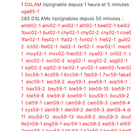
1
DSLAM
injoignable depuis 1 heure et 5 minutes 
uge65-1
285 DSLAMs injoignables depuis 50 minutes :
amb02-1
ami02-1
ani02-1
ath02-1
bee02-1
bei02
1
buc02-1
bul02-1
chy02-1
chy02-2
cny02-1
coe0
1
far02-1
fes02-1
fla02-1
fon02-1
fre02-1
gui02
2
lct02-1
lel02-1
lie02-1
lxr02-1
mar02-1
mez0
1
moy02-1
mvx02-1
nec02-1
nya02-1
ori02-1
1
soc02-1
soc02-2
sog02-1
sog02-2
sqg02-1
1
sql02-2
sql02-3
ter02-1
urc02-1
vem02-1
ven0
1
3vc59-1
4cd59-1
6vc59-1
7sb59-1
7vc59-1
aba5
1
asc59-1
asc59-2
auy59-1
ave59-1
avp59-1
1
bax59-2
bey59-1
ble59-1
ble59-10
ble59-11
7
ble59-8
ble59-9
boe59-1
bou59-1
bou59-2
1
cal59-1
cam59-1
cam59-2
cam59-3
cam59-4
1
cys59-1
den59-1
den59-2
den59-3
den59-4
d
11
dou59-12
dou59-13
dou59-2
dou59-3
dou
9
e2n59-1
eng59-1
esc59-1
esc59-2
esl59-1
et65
2
gom59-1
gou59-1
h1y59-1
h2g59-1
has59-1
hel