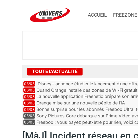
ACCUEIL
FREEZONE
TOUTE L'ACTUALITÉ
Disney+ annonce étudier le lancement d’une offre
06/08
Quand Orange installe des zones de Wi-Fi gratui
06/08
La nouvelle application Freenetic prépare son arr
06/08
abonnés Freebox, testez la
Orange mise sur une nouvelle pépite de l’IA
06/08
Bonne surprise pour les abonnés Freebox Ultra, t
06/08
inclus
Sony Pictures Core débarque sur Prime Video avec
05/08
Freebox : vous payez peut-être pour rien, voici
05/08
abonnements TV oubliés
[MàJ] Incident réseau en c