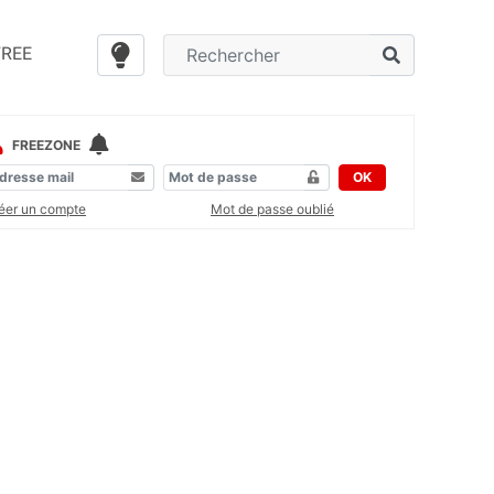
FREE
FREEZONE
OK
éer un compte
Mot de passe oublié