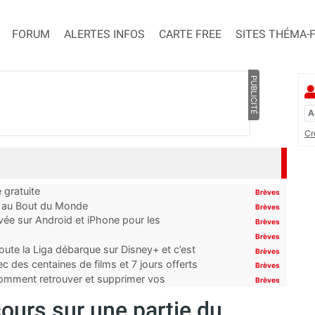
FORUM
ALERTES INFOS
CARTE FREE
SITES THÉMA-
PUBLICITÉ
Cr
 gratuite
Brèves
t au Bout du Monde
Brèves
ivée sur Android et iPhone pour les
Brèves
Brèves
oute la Liga débarque sur Disney+ et c’est
Brèves
 des centaines de films et 7 jours offerts
Brèves
 comment retrouver et supprimer vos
Brèves
ours sur une partie du