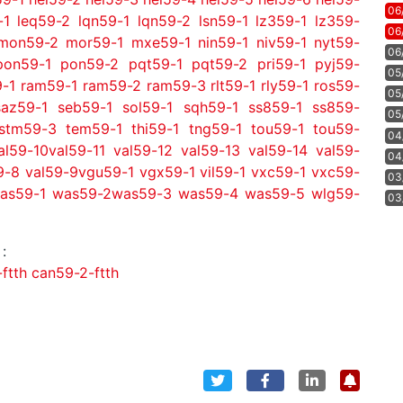
06
-1
leq59-2
lqn59-1
lqn59-2
lsn59-1
lz359-1
lz359-
06
mon59-2
mor59-1
mxe59-1
nin59-1
niv59-1
nyt59-
06
pon59-1
pon59-2
pqt59-1
pqt59-2
pri59-1
pyj59-
05
-1
ram59-1
ram59-2
ram59-3
rlt59-1
rly59-1
ros59-
05
saz59-1
seb59-1
sol59-1
sqh59-1
ss859-1
ss859-
05
stm59-3
tem59-1
thi59-1
tng59-1
tou59-1
tou59-
04
al59-10
val59-11
val59-12
val59-13
val59-14
val59-
04
9-8
val59-9
vgu59-1
vgx59-1
vil59-1
vxc59-1
vxc59-
03
as59-1
was59-2
was59-3
was59-4
was59-5
wlg59-
03
:
ftth
can59-2-ftth