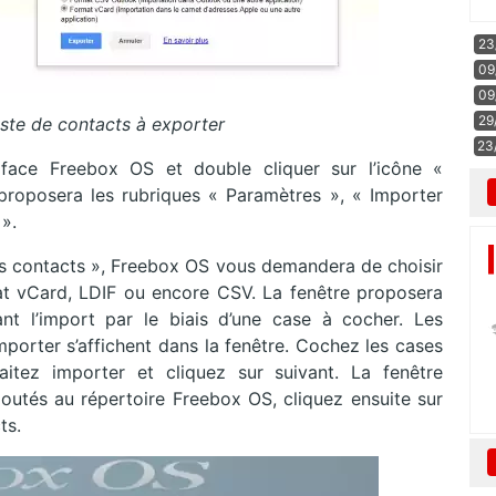
23
09
09
29
iste de contacts à exporter
23
erface Freebox OS et double cliquer sur l’icône «
e proposera les rubriques « Paramètres », « Importer
».
des contacts », Freebox OS vous demandera de choisir
mat vCard, LDIF ou encore CSV. La fenêtre proposera
t l’import par le biais d’une case à cocher. Les
mporter s’affichent dans la fenêtre. Cochez les cases
tez importer et cliquez sur suivant. La fenêtre
ajoutés au répertoire Freebox OS, cliquez ensuite sur
ts.