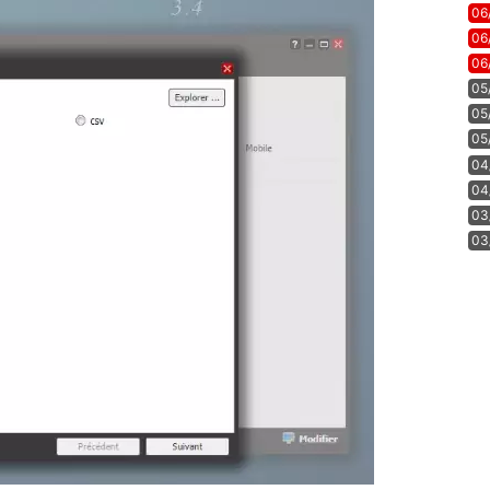
06
06
06
05
05
05
04
04
03
03