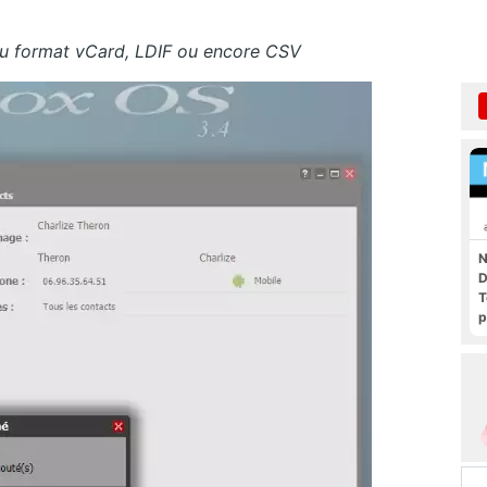
 au format vCard, LDIF ou encore CSV
N
D
T
p