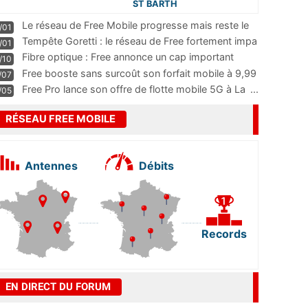
ST BARTH
Le réseau de Free Mobile progresse mais reste le
/01
m
...
Tempête Goretti : le réseau de Free fortement impa
/01
...
Fibre optique : Free annonce un cap important
/10
pass
...
Free booste sans surcoût son forfait mobile à 9,99
/07
...
Free Pro lance son offre de flotte mobile 5G à La
...
/05
RÉSEAU FREE MOBILE
Antennes
Débits
Records
EN DIRECT DU FORUM