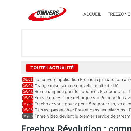
ACCUEIL
FREEZONE
TOUTE L'ACTUALITÉ
La nouvelle application Freenetic prépare son arr
06/08
abonnés Freebox, testez la
Orange mise sur une nouvelle pépite de l’IA
06/08
Bonne surprise pour les abonnés Freebox Ultra, t
06/08
inclus
Sony Pictures Core débarque sur Prime Video avec
05/08
Freebox : vous payez peut-être pour rien, voici
05/08
abonnements TV oubliés
Ca s’est passé chez Free et dans les télécoms : F
05/08
pointe le bout de...
Prime Video devient le premier service de strea
05/08
ce lancement
Freebox Révolution : com