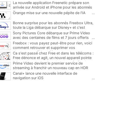
La nouvelle application Freenetic prépare son
arrivée sur Android et iPhone pour les abonnés
Freebox, testez la
...
Orange mise sur une nouvelle pépite de l'IA
...
Bonne surprise pour les abonnés Freebox Ultra,
toute la Liga débarque sur Disney+ et c'est
inclus
...
Sony Pictures Core débarque sur Prime Video
avec des centaines de films et 7 jours offerts
...
Freebox : vous payez peut-être pour rien, voici
comment retrouver et supprimer vos
abonnements TV oubliés
...
Ca s'est passé chez Free et dans les télécoms :
Free dénonce et agit, un nouvel appareil pointe
le bout de son nez chez des abonnés Freebox...
Prime Video devient le premier service de
...
streaming à franchir un nouveau cap en HDR
avec ce lancement
...
Canal+ lance une nouvelle interface de
navigation sur iOS
...