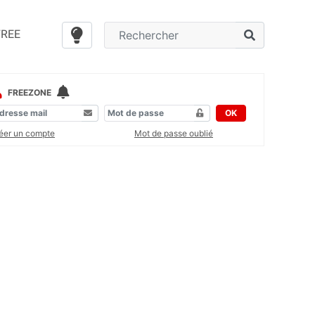
FREE
FREEZONE
OK
éer un compte
Mot de passe oublié