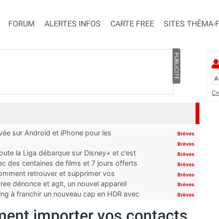
FORUM
ALERTES INFOS
CARTE FREE
SITES THÉMA-
PUBLICITÉ
Cr
ivée sur Android et iPhone pour les
Brèves
Brèves
oute la Liga débarque sur Disney+ et c’est
Brèves
 des centaines de films et 7 jours offerts
Brèves
 comment retrouver et supprimer vos
Brèves
ree dénonce et agit, un nouvel appareil
Brèves
ming à franchir un nouveau cap en HDR avec
Brèves
ment importer vos contacts