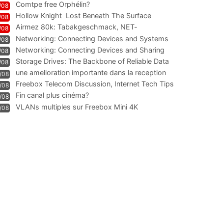
Comtpe free Orphélin?
/08
Hollow Knight  Lost Beneath The Surface
/08
Airmez 80k: Tabakgeschmack, NET-
/08
Technologie und Leistung im
Networking: Connecting Devices and Systems
/08
Networking: Connecting Devices and Sharing
/08
Information
Storage Drives: The Backbone of Reliable Data
/08
Management
une amelioration importante dans la reception
/08
WIFI
Freebox Telecom Discussion, Internet Tech Tips
/08
Communi
Fin canal plus cinéma?
/08
VLANs multiples sur Freebox Mini 4K
/08