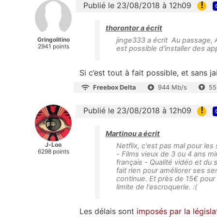
!
Publié le 23/08/2018 à 12h09
thorontor a écrit
Gringolitino
jinge333 a écrit Au passage, App
2941 points
est possible d'installer des ap
Si c’est tout à fait possible, et sans j
Freebox Delta
944 Mb/s
55
!
Publié le 23/08/2018 à 12h09
Martinou a écrit
J-Loo
Netflix, c'est pas mal pour les
6298 points
- Films vieux de 3 ou 4 ans mi
français - Qualité vidéo et du
fait rien pour améliorer ses se
continue. Et près de 15€ pour 
limite de l'escroquerie. :(
Les délais sont
imposés par la législa