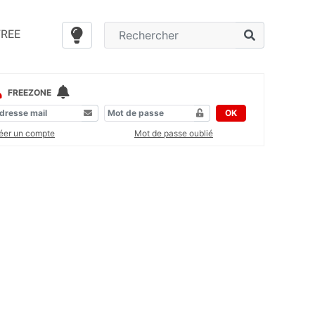
FREE
FREEZONE
OK
éer un compte
Mot de passe oublié