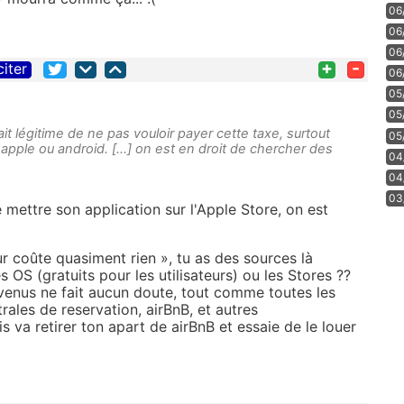
06
06
06
+
-
citer
06
05
05
it légitime de ne pas vouloir payer cette taxe, surtout
05
 apple ou android. [...] on est en droit de chercher des
04
04
03
mettre son application sur l'Apple Store, on est
ur coûte quasiment rien », tu as des sources là
s OS (gratuits pour les utilisateurs) ou les Stores ??
venus ne fait aucun doute, tout comme toutes les
rales de reservation, airBnB, et autres
is va retirer ton apart de airBnB et essaie de le louer