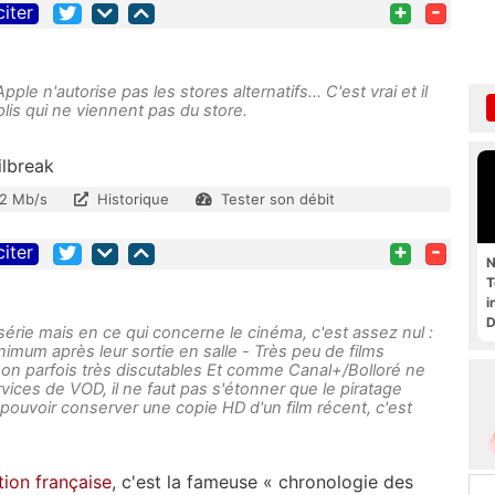
+
-
citer
le n'autorise pas les stores alternatifs... C'est vrai et il
plis qui ne viennent pas du store.
ailbreak
2 Mb/s
Historique
Tester son débit
+
-
citer
N
T
i
D
 série mais en ce qui concerne le cinéma, c'est assez nul :
nimum après leur sortie en salle - Très peu de films
 son parfois très discutables Et comme Canal+/Bolloré ne
rvices de VOD, il ne faut pas s'étonner que le piratage
pouvoir conserver une copie HD d'un film récent, c'est
tion française
, c'est la fameuse « chronologie des