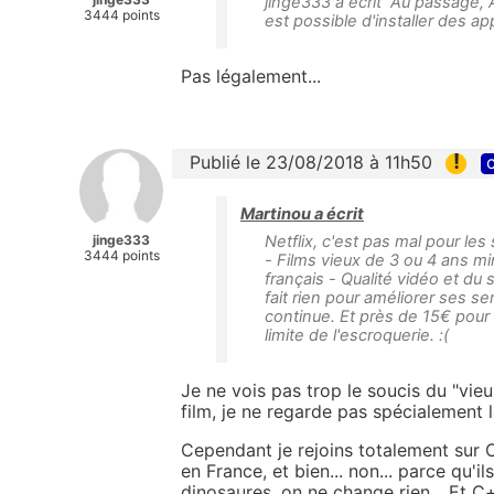
jinge333 a écrit Au passage, App
3444 points
est possible d'installer des ap
Pas légalement...
!
Publié le 23/08/2018 à 11h50
c
Martinou a écrit
jinge333
Netflix, c'est pas mal pour les
3444 points
- Films vieux de 3 ou 4 ans mi
français - Qualité vidéo et du
fait rien pour améliorer ses se
continue. Et près de 15€ pour 
limite de l'escroquerie. :(
Je ne vois pas trop le soucis du "vie
film, je ne regarde pas spécialement l
Cependant je rejoins totalement sur C
en France, et bien... non... parce qu'
dinosaures, on ne change rien... Et 