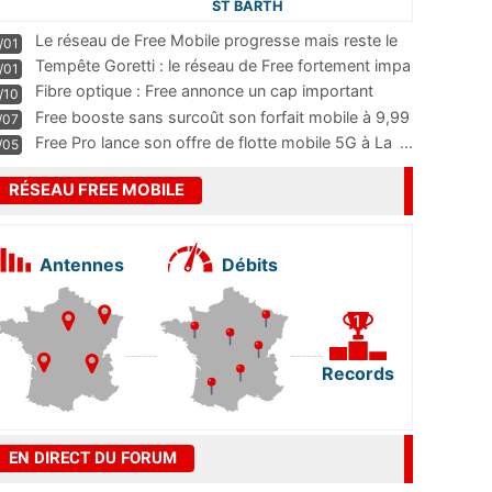
ST BARTH
Le réseau de Free Mobile progresse mais reste le
/01
m
...
Tempête Goretti : le réseau de Free fortement impa
/01
...
Fibre optique : Free annonce un cap important
/10
pass
...
Free booste sans surcoût son forfait mobile à 9,99
/07
...
Free Pro lance son offre de flotte mobile 5G à La
...
/05
RÉSEAU FREE MOBILE
Antennes
Débits
Records
EN DIRECT DU FORUM