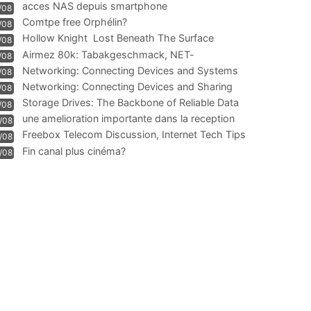
acces NAS depuis smartphone
/08
Comtpe free Orphélin?
/08
Hollow Knight  Lost Beneath The Surface
/08
Airmez 80k: Tabakgeschmack, NET-
/08
Technologie und Leistung im
Networking: Connecting Devices and Systems
/08
Networking: Connecting Devices and Sharing
/08
Information
Storage Drives: The Backbone of Reliable Data
/08
Management
une amelioration importante dans la reception
/08
WIFI
Freebox Telecom Discussion, Internet Tech Tips
/08
Communi
Fin canal plus cinéma?
/08