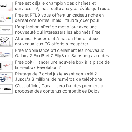
Free est déjà le champion des chaînes et
services TV, mais cette analyse révèle qu'il reste
encore au moins 141 ajouts possibles
...
Free et RTL9 vous offrent un cadeau riche en
sensations fortes, mais il faudra jouer pour
l'obtenir
...
L'application nPerf se met à jour avec une
nouveauté qui intéressera les abonnés Free
Mobile, Orange, SFR et Bouygues Telecom
...
Abonnés Freebox et Amazon Prime : deux
nouveaux jeux PC offerts à récupérer
...
Free Mobile lance officiellement les nouveaux
Galaxy Z Fold8 et Z Flip8 de Samsung avec des
promos et des cadeaux
...
Free doit-il lancer une nouvelle box à la place de
la Freebox Révolution ?
...
Piratage de Bloctel juste avant son arrêt ?
Jusqu'à 3 millions de numéros de téléphone
auraient fuité
...
C'est officiel, Canal+ sera l'un des premiers à
proposer des contenus compatibles Dolby
Vision 2
...