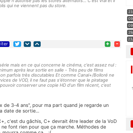
le n'autorise pas les stores alternatifs... C'est vrai et il
plis qui ne viennent pas du store.
23
09
09
29
23
+
-
iter
 série mais en ce qui concerne le cinéma, c'est assez nul :
nimum après leur sortie en salle - Très peu de films
 son parfois très discutables Et comme Canal+/Bolloré ne
rvices de VOD, il ne faut pas s'étonner que le piratage
pouvoir conserver une copie HD d'un film récent, c'est
ux de 3-4 ans", pour ma part quand je regarde un
a date de sortie...
+, c'est du gâchis, C+ devrait être leader de la VoD
ils ne font rien pour que ça marche. Méthodes de
C+ mourra comme ça... :(