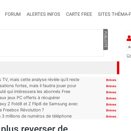
FORUM
ALERTES INFOS
CARTE FREE
SITES THÉMA-
PUBLICITÉ
Cr
TV, mais cette analyse révèle qu’il reste
Brèves
ations fortes, mais il faudra jouer pour
Brèves
uté qui intéressera les abonnés Free
Brèves
x jeux PC offerts à récupérer
Brèves
laxy Z Fold8 et Z Flip8 de Samsung avec
Brèves
 la Freebox Révolution ?
Brèves
’à 3 millions de numéros de téléphone
Brèves
 plus reverser de