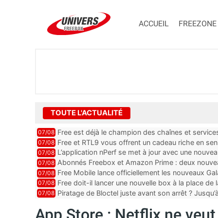
ACCUEIL
FREEZONE
TOUTE L'ACTUALITÉ
Free est déjà le champion des chaînes et services 
07/08
encore au moin...
Free et RTL9 vous offrent un cadeau riche en sens
07/08
l’obtenir
L’application nPerf se met à jour avec une nouvea
07/08
Mobile, Orange, SFR ...
Abonnés Freebox et Amazon Prime : deux nouveau
07/08
Free Mobile lance officiellement les nouveaux Ga
07/08
des promos et des cadeaux
Free doit-il lancer une nouvelle box à la place de
07/08
Piratage de Bloctel juste avant son arrêt ? Jusqu
07/08
auraient fuité
App Store : Netflix ne veut