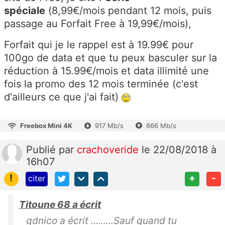
spéciale
(8,99€/mois pendant 12 mois, puis
passage au Forfait Free à 19,99€/mois),
Forfait qui je le rappel est à 19.99€ pour
100go de data et que tu peux basculer sur la
réduction à 15.99€/mois et data illimité une
fois la promo des 12 mois terminée (c'est
d'ailleurs ce que j'ai fait)
Freebox Mini 4K
917 Mb/s
666 Mb/s
Publié
par
crachoveride
le 22/08/2018 à
16h07
!
+
-
citer
Titoune 68 a écrit
gdnico a écrit .........Sauf quand tu