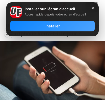
✕
Installer sur l'écran d'accueil
Accès rapide depuis votre écran d'accueil
UE : un chargeur universel pour
Installer
smartphone verra-t-il le jour ?