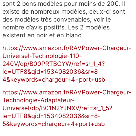
sont 2 bons modèles pour moins de 20€. Il
existe de nombreux modèles, ceux-ci sont
des modèles très convenables, voir le
nombre d’avis positifs. Les 2 modèles
existent en noir et en blanc
https://www.amazon.fr/RAVPower-Chargeur-
Universel-Technologie-110-
240V/dp/B00PRTBCYW/ref=sr_1_4?
ie=UTF8&qid=1534082036&sr=8-
4&keywords=chargeur+4+port+usb
https://www.amazon.fr/RAVPower-Chargeur-
Technologie-Adaptateur-
Universel/dp/B01N2YJNXV/ref=sr_1_5?
ie=UTF8&qid=1534082036&sr=8-
5&keywords=chargeur+4+port+usb