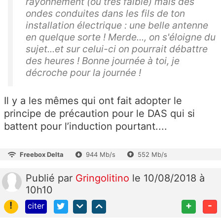
rayonnement (ou très faible) mais des
ondes conduites dans les fils de ton
installation électrique : une belle antenne
en quelque sorte ! Merde..., on s'éloigne du
sujet...et sur celui-ci on pourrait débattre
des heures ! Bonne journée à toi, je
décroche pour la journée !
Il y a les mêmes qui ont fait adopter le
principe de précaution pour le DAS qui si
battent pour l’induction pourtant....
Freebox Delta
944 Mb/s
552 Mb/s
Publié
par
Gringolitino
le 10/08/2018 à
10h10
!
+
-
citer