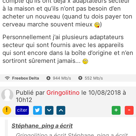
compte qu’ils ont déjà x adaptateurs secteur
à la maison et qu’ils n’ont pas besoin d’en
acheter un nouveau (quand tu dois payer ton
cerveau marche souvent mieux
)
Personnellement j’ai plusieurs adaptateurs
secteur qui sont fournis avec les appareils
qui sont encore dans la boîte d’origine et n’en
sortiront sûrement jamais...
Freebox Delta
944 Mb/s
552 Mb/s
Publié
par
Gringolitino
le 10/08/2018 à
10h12
!
+
-
citer
Stéphane_ping a écrit
Gringolitino a écrit Stéphane_ping a écrit