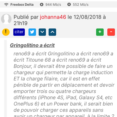
Freebox Delta
944 Mb/s
552 Mb/s
Publié
par
johanna46
le 12/08/2018 à
21h19
!
+
-
citer
Gringolitino a écrit
reno69 a écrit Gringolitino a écrit reno69 a
écrit Titoune 68 a écrit reno69 a écrit
Bonjour, il devrait être possible de faire un
chargeur qui permette la charge induction
ET la charge filaire, car il est en effet
pénible de partir en déplacement et devoir
emporter trois ou quatre chargeurs
différents (iPhone 4S, iPad, Galaxy S4, etc
OnePlus 6) et un Power bank, il serait bien
de pouvoir charger ces appareils sans
avoir un chargeur par appareil, à la limite 2