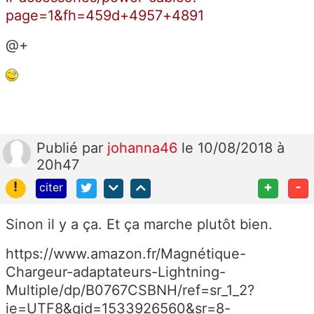
page=1&fh=459d+4957+4891
@+
Publié
par
johanna46
le 10/08/2018 à
20h47
!
+
-
citer
Sinon il y a ça. Et ça marche plutôt bien.
https://www.amazon.fr/Magnétique-
Chargeur-adaptateurs-Lightning-
Multiple/dp/B0767CSBNH/ref=sr_1_2?
ie=UTF8&qid=1533926560&sr=8-