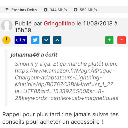
Freebox Delta
944 Mb/s
552 Mb/s
Publié
par
Gringolitino
le 11/08/2018 à
15h59
!
+
-
citer
johanna46 a écrit
Sinon il y a ça. Et ça marche plutôt bien.
https://www.amazon.fr/MagnÃ©tique-
Chargeur-adaptateurs-Lightning-
Multiple/dp/B0767CSBNH/ref=sr_1_2?
ie=UTF8&qid=1533926560&sr=8-
2&keywords=cables+usb+magnetiques
Rappel pour plus tard : ne jamais suivre tes
conseils pour acheter un accessoire !!