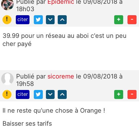
Publié
par
Epidemic
le 09/08/2018 à
18h03
!
+
-
citer
39.99 pour un réseau au aboi c'est un peu
cher payé
Publié
par
sicoreme
le 09/08/2018 à
19h58
!
+
-
citer
Il ne reste qu'une chose à Orange !
Baisser ses tarifs