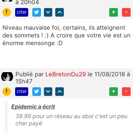
à 20h04
!
+
-
citer
Niveau mauvaise foi, certains, ils atteignent
des sommets ! :) A croire que votre vie est un
énorme mensonge :D
Publié
par
LeBretonDu29
le 11/08/2018 à
15h47
!
+
-
citer
Epidemic a écrit
39.99 pour un réseau au aboi c'est un peu
cher payé