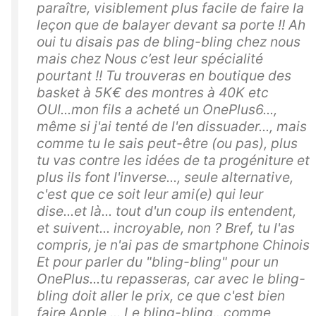
paraître, visiblement plus facile de faire la
leçon que de balayer devant sa porte !! Ah
oui tu disais pas de bling-bling chez nous
mais chez Nous c’est leur spécialité
pourtant !! Tu trouveras en boutique des
basket à 5K€ des montres à 40K etc
OUI...mon fils a acheté un OnePlus6...,
même si j'ai tenté de l'en dissuader..., mais
comme tu le sais peut-être (ou pas), plus
tu vas contre les idées de ta progéniture et
plus ils font l'inverse..., seule alternative,
c'est que ce soit leur ami(e) qui leur
dise...et là... tout d'un coup ils entendent,
et suivent... incroyable, non ? Bref, tu l'as
compris, je n'ai pas de smartphone Chinois
Et pour parler du "bling-bling" pour un
OnePlus...tu repasseras, car avec le bling-
bling doit aller le prix, ce que c'est bien
faire Apple ... Le bling-bling...comme