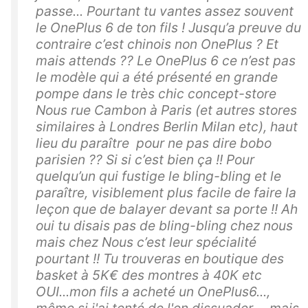
passe... Pourtant tu vantes assez souvent
le OnePlus 6 de ton fils ! Jusqu’a preuve du
contraire c’est chinois non OnePlus ? Et
mais attends ?? Le OnePlus 6 ce n’est pas
le modèle qui a été présenté en grande
pompe dans le très chic concept-store
Nous rue Cambon à Paris (et autres stores
similaires à Londres Berlin Milan etc), haut
lieu du paraître pour ne pas dire bobo
parisien ?? Si si c’est bien ça !! Pour
quelqu’un qui fustige le bling-bling et le
paraître, visiblement plus facile de faire la
leçon que de balayer devant sa porte !! Ah
oui tu disais pas de bling-bling chez nous
mais chez Nous c’est leur spécialité
pourtant !! Tu trouveras en boutique des
basket à 5K€ des montres à 40K etc
OUI...mon fils a acheté un OnePlus6...,
même si j'ai tenté de l'en dissuader..., mais