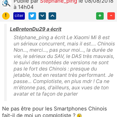
Publié
par
Stéphane_ping
le 08/08/2018
à 14h04
!
+
-
citer
LeBretonDu29 a écrit
Stéphane_ping a écrit Le Xiaomi Mi 8 est
un sérieux concurrent, mais il est.... Chinois
Non..., merci..., pas pour moi..., la durée de
vie, le sérieux du SAV, le DAS très mauvais,
le suivi des montées de versions ne sont
pas le fort des Chinois : presque du
jetable, tout en restant très performant. Je
passe... Complotiste, en plus mdr ! Ca ne
m'étonne pas, d'ailleurs, aux vues de ton
avatar et ta façon de parler
Ne pas être pour les Smartphones Chinois
fait-il de moi un complotiste ?