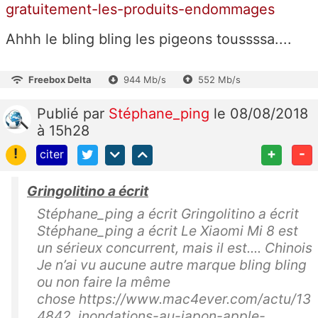
gratuitement-les-produits-endommages
Ahhh le bling bling les pigeons toussssa....
Freebox Delta
944 Mb/s
552 Mb/s
Publié
par
Stéphane_ping
le 08/08/2018
à 15h28
!
+
-
citer
Gringolitino a écrit
Stéphane_ping a écrit Gringolitino a écrit
Stéphane_ping a écrit Le Xiaomi Mi 8 est
un sérieux concurrent, mais il est.... Chinois
Je n’ai vu aucune autre marque bling bling
ou non faire la même
chose https://www.mac4ever.com/actu/13
4842_inondations-au-japon-apple-