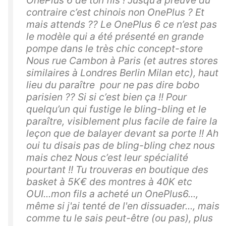
OnePlus 6 de ton fils ! Jusqu’a preuve du
contraire c’est chinois non OnePlus ? Et
mais attends ?? Le OnePlus 6 ce n’est pas
le modèle qui a été présenté en grande
pompe dans le très chic concept-store
Nous rue Cambon à Paris (et autres stores
similaires à Londres Berlin Milan etc), haut
lieu du paraître pour ne pas dire bobo
parisien ?? Si si c’est bien ça !! Pour
quelqu’un qui fustige le bling-bling et le
paraître, visiblement plus facile de faire la
leçon que de balayer devant sa porte !! Ah
oui tu disais pas de bling-bling chez nous
mais chez Nous c’est leur spécialité
pourtant !! Tu trouveras en boutique des
basket à 5K€ des montres à 40K etc
OUI...mon fils a acheté un OnePlus6...,
même si j'ai tenté de l'en dissuader..., mais
comme tu le sais peut-être (ou pas), plus