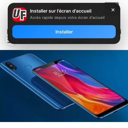
✕
Installer sur l'écran d'accueil
Accès rapide depuis votre écran d'accueil
Le prix officiel français du Xiaomi Mi
Installer
8 a été révélé avant l’heure