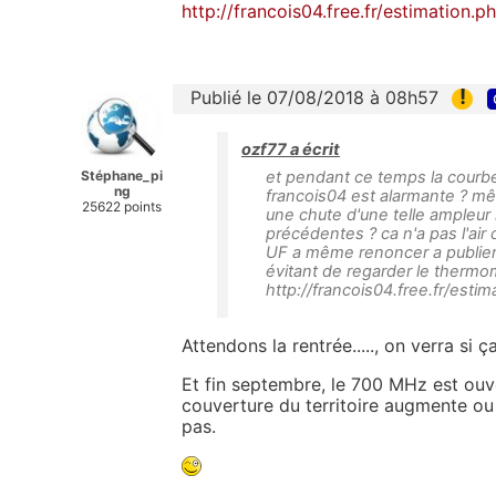
http://francois04.free.fr/estimation.p
!
Publié le 07/08/2018 à 08h57
ozf77 a écrit
Stéphane_pi
et pendant ce temps la courb
ng
francois04 est alarmante ? mêm
25622 points
une chute d'une telle ampleur 
précédentes ? ca n'a pas l'ai
UF a même renoncer a publier
évitant de regarder le thermom
http://francois04.free.fr/esti
Attendons la rentrée....., on verra si 
Et fin septembre, le 700 MHz est ouve
couverture du territoire augmente ou
pas.