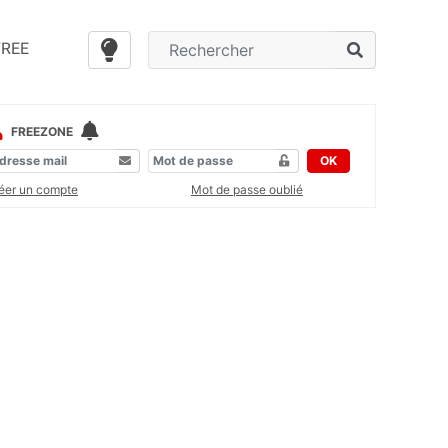
FREE
FREEZONE
OK
éer un compte
Mot de passe oublié