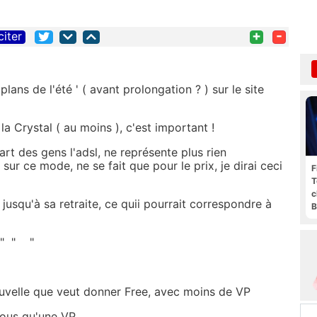
+
-
citer
plans de l'été ' ( avant prolongation ? ) sur le site
r la Crystal ( au moins ), c'est important !
art des gens l'adsl, ne représente plus rien
sur ce mode, ne se fait que pour le prix, je dirai ceci
F
T
c
 jusqu'à sa retraite, ce quii pourrait correspondre à
B
o " " "
uvelle que veut donner Free, avec moins de VP
sous qu'une VP