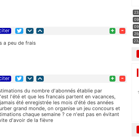
23
09
09
+
-
citer
29
23
s a peu de frais
+
-
citer
stimations du nombre d'abonnés établie par
est l'été et que les francais partent en vacances,
 jamais été enregistrée les mois d'été des années
rturber grand monde, on organise un jeu concours et
imations chaque semaine ? ce n'est pas en évitant
te d'avoir de la fièvre