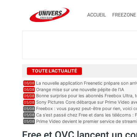
ACCUEIL
FREEZONE
TOUTE L'ACTUALITÉ
La nouvelle application Freenetic prépare son arr
06/08
abonnés Freebox, testez la
Orange mise sur une nouvelle pépite de l’IA
06/08
Bonne surprise pour les abonnés Freebox Ultra, t
06/08
inclus
Sony Pictures Core débarque sur Prime Video avec
05/08
Freebox : vous payez peut-être pour rien, voici
05/08
abonnements TV oubliés
Ca s’est passé chez Free et dans les télécoms : F
05/08
pointe le bout de...
Prime Video devient le premier service de strea
05/08
ce lancement
Free et QVC lancent un co