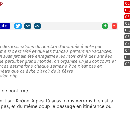
hp
06
06
06
05
+
-
citer
05
05
04
e des estimations du nombre d'abonnés établie par
04
e si c'est l'été et que les francais partent en vacances,
n'avait jamais été enregistrée les mois d'été des années
03
r de perturber grand monde, on organise un jeu concours et
03
 ces estimations chaque semaine ? ce n'est pas en
ètre que ca évite d'avoir de la fièvre
mation.php
ça se confirme.
rt sur Rhône-Alpes, là aussi nous verrons bien si la
 pas, et du même coup le passage en itinérance ou