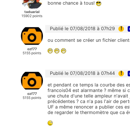
bonne chance à tous!
taduarial
15902 points
!
Publié le 07/08/2018 à 07h29
ou comment se créer un fichier client
ozf77
5155 points
!
Publié le 07/08/2018 à 07h44
et pendant ce temps la courbe des e
francois04 est alarmante ? même si c'
ozf77
une chute d'une telle ampleur n'avait
5155 points
précédentes ? ca n'a pas l'air de pe
UF a même renoncer a publier ces est
de regarder le thermomètre que ca évi