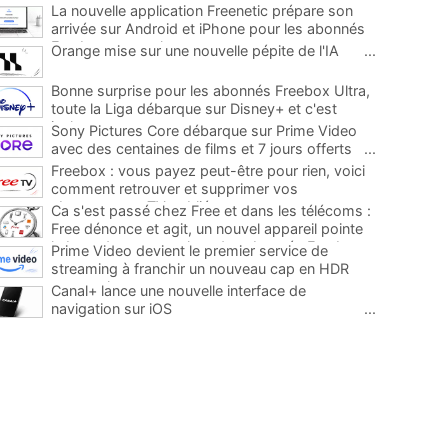
La nouvelle application Freenetic prépare son
arrivée sur Android et iPhone pour les abonnés
Freebox, testez la
...
Orange mise sur une nouvelle pépite de l'IA
...
Bonne surprise pour les abonnés Freebox Ultra,
toute la Liga débarque sur Disney+ et c'est
inclus
...
Sony Pictures Core débarque sur Prime Video
avec des centaines de films et 7 jours offerts
...
Freebox : vous payez peut-être pour rien, voici
comment retrouver et supprimer vos
abonnements TV oubliés
...
Ca s'est passé chez Free et dans les télécoms :
Free dénonce et agit, un nouvel appareil pointe
le bout de son nez chez des abonnés Freebox...
Prime Video devient le premier service de
...
streaming à franchir un nouveau cap en HDR
avec ce lancement
...
Canal+ lance une nouvelle interface de
navigation sur iOS
...