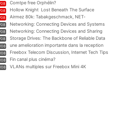
Comtpe free Orphélin?
/08
Hollow Knight  Lost Beneath The Surface
/08
Airmez 80k: Tabakgeschmack, NET-
/08
Technologie und Leistung im
Networking: Connecting Devices and Systems
/08
Networking: Connecting Devices and Sharing
/08
Information
Storage Drives: The Backbone of Reliable Data
/08
Management
une amelioration importante dans la reception
/08
WIFI
Freebox Telecom Discussion, Internet Tech Tips
/08
Communi
Fin canal plus cinéma?
/08
VLANs multiples sur Freebox Mini 4K
/08