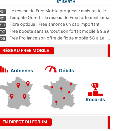
ST BARTH
Le réseau de Free Mobile progresse mais reste le
/01
m
...
Tempête Goretti : le réseau de Free fortement impa
/01
...
Fibre optique : Free annonce un cap important
/10
pass
...
Free booste sans surcoût son forfait mobile à 9,99
/07
...
Free Pro lance son offre de flotte mobile 5G à La
...
/05
RÉSEAU FREE MOBILE
Antennes
Débits
Records
EN DIRECT DU FORUM