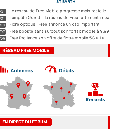
ST BARTH
Le réseau de Free Mobile progresse mais reste le
/01
m
...
Tempête Goretti : le réseau de Free fortement impa
/01
...
Fibre optique : Free annonce un cap important
/10
pass
...
Free booste sans surcoût son forfait mobile à 9,99
/07
...
Free Pro lance son offre de flotte mobile 5G à La
...
/05
RÉSEAU FREE MOBILE
Antennes
Débits
Records
EN DIRECT DU FORUM