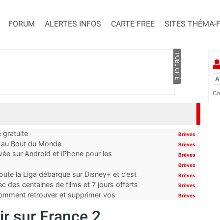
FORUM
ALERTES INFOS
CARTE FREE
SITES THÉMA-
PUBLICITÉ
Cr
 gratuite
Brèves
t au Bout du Monde
Brèves
ivée sur Android et iPhone pour les
Brèves
Brèves
oute la Liga débarque sur Disney+ et c’est
Brèves
 des centaines de films et 7 jours offerts
Brèves
 comment retrouver et supprimer vos
Brèves
ir sur France 2