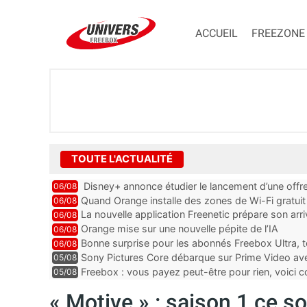
ACCUEIL
FREEZONE
TOUTE L'ACTUALITÉ
Disney+ annonce étudier le lancement d’une offre
06/08
Quand Orange installe des zones de Wi-Fi gratui
06/08
La nouvelle application Freenetic prépare son arr
06/08
abonnés Freebox, testez la
Orange mise sur une nouvelle pépite de l’IA
06/08
Bonne surprise pour les abonnés Freebox Ultra, t
06/08
inclus
Sony Pictures Core débarque sur Prime Video avec
05/08
Freebox : vous payez peut-être pour rien, voici
05/08
abonnements TV oubliés
« Motive » : saison 1 ce so