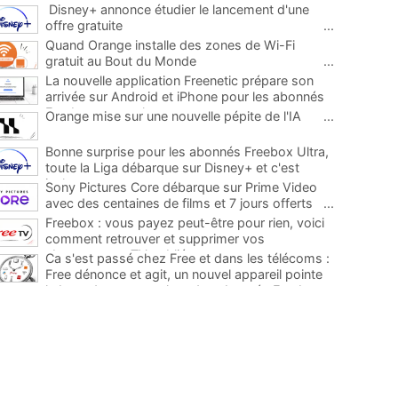
Disney+ annonce étudier le lancement d'une
offre gratuite
...
Quand Orange installe des zones de Wi-Fi
gratuit au Bout du Monde
...
La nouvelle application Freenetic prépare son
arrivée sur Android et iPhone pour les abonnés
Freebox, testez la
...
Orange mise sur une nouvelle pépite de l'IA
...
Bonne surprise pour les abonnés Freebox Ultra,
toute la Liga débarque sur Disney+ et c'est
inclus
...
Sony Pictures Core débarque sur Prime Video
avec des centaines de films et 7 jours offerts
...
Freebox : vous payez peut-être pour rien, voici
comment retrouver et supprimer vos
abonnements TV oubliés
...
Ca s'est passé chez Free et dans les télécoms :
Free dénonce et agit, un nouvel appareil pointe
le bout de son nez chez des abonnés Freebox...
...