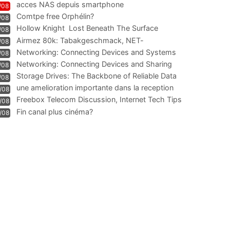
acces NAS depuis smartphone
/08
Comtpe free Orphélin?
/08
Hollow Knight  Lost Beneath The Surface
/08
Airmez 80k: Tabakgeschmack, NET-
/08
Technologie und Leistung im
Networking: Connecting Devices and Systems
/08
Networking: Connecting Devices and Sharing
/08
Information
Storage Drives: The Backbone of Reliable Data
/08
Management
une amelioration importante dans la reception
/08
WIFI
Freebox Telecom Discussion, Internet Tech Tips
/08
Communi
Fin canal plus cinéma?
/08