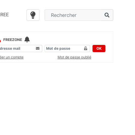
FREE
FREEZONE
OK
éer un compte
Mot de passe oublié