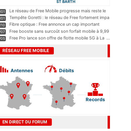
ST BARTH
Le réseau de Free Mobile progresse mais reste le
/01
m
...
Tempête Goretti : le réseau de Free fortement impa
/01
...
Fibre optique : Free annonce un cap important
/10
pass
...
Free booste sans surcoût son forfait mobile à 9,99
/07
...
Free Pro lance son offre de flotte mobile 5G à La
...
/05
RÉSEAU FREE MOBILE
Antennes
Débits
Records
EN DIRECT DU FORUM