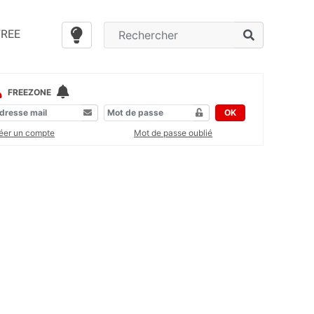
FREE
FREEZONE
OK
éer un compte
Mot de passe oublié