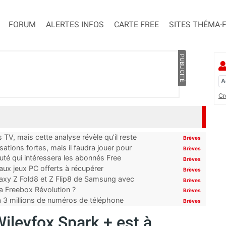
FORUM
ALERTES INFOS
CARTE FREE
SITES THÉMA-
PUBLICITÉ
Cr
TV, mais cette analyse révèle qu’il reste
Brèves
ations fortes, mais il faudra jouer pour
Brèves
uté qui intéressera les abonnés Free
Brèves
x jeux PC offerts à récupérer
Brèves
laxy Z Fold8 et Z Flip8 de Samsung avec
Brèves
 la Freebox Révolution ?
Brèves
’à 3 millions de numéros de téléphone
Brèves
Wileyfox Spark + est à