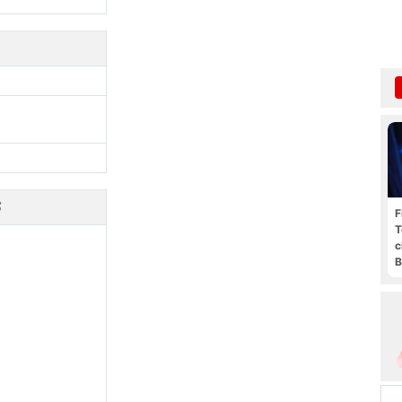
S
F
T
c
B