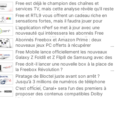
Free est déjà le champion des chaînes et
services TV, mais cette analyse révèle qu'il reste
encore au moins 141 ajouts possibles
...
Free et RTL9 vous offrent un cadeau riche en
sensations fortes, mais il faudra jouer pour
l'obtenir
...
L'application nPerf se met à jour avec une
nouveauté qui intéressera les abonnés Free
Mobile, Orange, SFR et Bouygues Telecom
...
Abonnés Freebox et Amazon Prime : deux
nouveaux jeux PC offerts à récupérer
...
Free Mobile lance officiellement les nouveaux
Galaxy Z Fold8 et Z Flip8 de Samsung avec des
promos et des cadeaux
...
Free doit-il lancer une nouvelle box à la place de
la Freebox Révolution ?
...
Piratage de Bloctel juste avant son arrêt ?
Jusqu'à 3 millions de numéros de téléphone
auraient fuité
...
C'est officiel, Canal+ sera l'un des premiers à
proposer des contenus compatibles Dolby
Vision 2
...