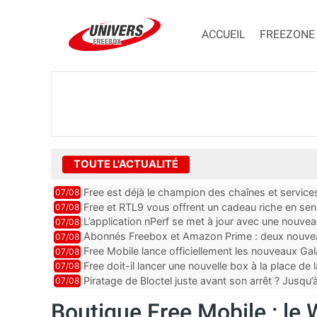
ACCUEIL
FREEZONE
TOUTE L'ACTUALITÉ
Free est déjà le champion des chaînes et services 
07/08
encore au moin...
Free et RTL9 vous offrent un cadeau riche en sens
07/08
l’obtenir
L’application nPerf se met à jour avec une nouvea
07/08
Mobile, Orange, SFR ...
Abonnés Freebox et Amazon Prime : deux nouveau
07/08
Free Mobile lance officiellement les nouveaux Ga
07/08
des promos et des cadeaux
Free doit-il lancer une nouvelle box à la place de
07/08
Piratage de Bloctel juste avant son arrêt ? Jusqu
07/08
auraient fuité
Boutique Free Mobile : le 