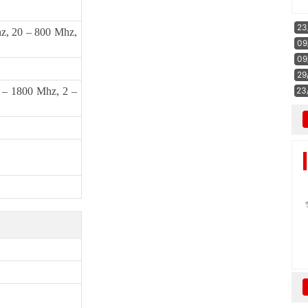
23
z, 20 – 800 Mhz,
09
09
29
23
 – 1800 Mhz, 2 –