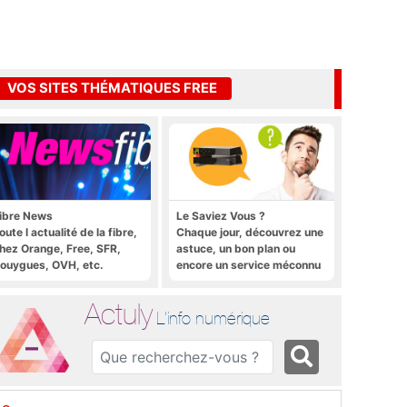
VOS SITES THÉMATIQUES FREE
ibre News
Le Saviez Vous ?
oute l actualité de la fibre,
Chaque jour, découvrez une
hez Orange, Free, SFR,
astuce, un bon plan ou
ouygues, OVH, etc.
encore un service méconnu
sur la Freebox et sur Free
Mobile
Actuly
L'info numérique