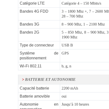
Catégorie LTE
Catégorie 4 – 150 Mbits/s
Bandes 4G FDD
3 – 1800 Mhz +, 7 – 2600 Mh
28 – 700 Mhz
Bandes 3G
8 – 900 Mhz, 1 – 2100 Mhz
Bandes 2G
5 – 850 Mhz, 8 – 900 Mhz, 3
1900 Mhz
Type de connecteur
USB B
Système de
GPS
positionnement
Wi-Fi 802.11
b, g, n
>
BATTERIE ET AUTONOMIE
Capacité batterie
2200 mAh
Batterie amovible
oui
Autonomie en
Jusqu’à 10 heures