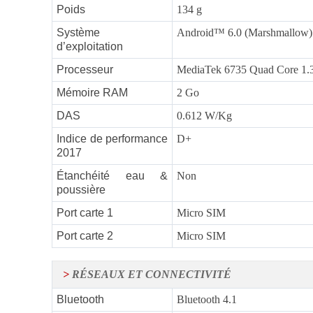
Poids
134 g
Système
Android™ 6.0 (Marshmallow)
d’exploitation
Processeur
MediaTek 6735 Quad Core 1
Mémoire RAM
2 Go
DAS
0.612 W/Kg
Indice de performance
D+
2017
Étanchéité eau &
Non
poussière
Port carte 1
Micro SIM
Port carte 2
Micro SIM
>
RÉSEAUX ET CONNECTIVITÉ
Bluetooth
Bluetooth 4.1