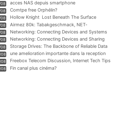
acces NAS depuis smartphone
/08
Comtpe free Orphélin?
/08
Hollow Knight  Lost Beneath The Surface
/08
Airmez 80k: Tabakgeschmack, NET-
/08
Technologie und Leistung im
Networking: Connecting Devices and Systems
/08
Networking: Connecting Devices and Sharing
/08
Information
Storage Drives: The Backbone of Reliable Data
/08
Management
une amelioration importante dans la reception
/08
WIFI
Freebox Telecom Discussion, Internet Tech Tips
/08
Communi
Fin canal plus cinéma?
/08