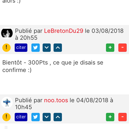
alors :)
Publié
par
LeBretonDu29
le 03/08/2018
à 20h55
!
+
-
citer
Bientôt - 300Pts , ce que je disais se
confirme :)
Publié
par
noo.toos
le 04/08/2018 à
10h45
!
+
-
citer