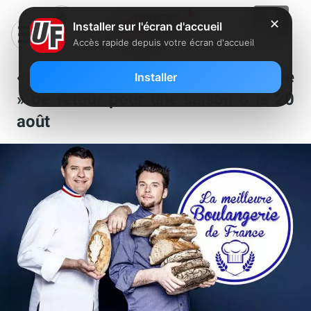
✕
Installer sur l'écran d'accueil
Accès rapide depuis votre écran d'accueil
« La meilleure boulangerie de France
Installer
» de retour pour une saison 6 le 20
août