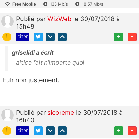
Free Mobile
133 Mb/s
18.57 Mb/s
Publié
par
WizWeb
le 30/07/2018 à
15h48
!
+
-
citer
griselidi a écrit
altice fait n'importe quoi
Euh non justement.
Publié
par
sicoreme
le 30/07/2018 à
16h40
!
+
-
citer