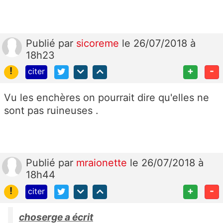
Publié
par
sicoreme
le 26/07/2018 à
18h23
!
+
-
citer
Vu les enchères on pourrait dire qu'elles ne
sont pas ruineuses .
Publié
par
mraionette
le 26/07/2018 à
18h44
!
+
-
citer
choserge a écrit