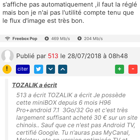
s'affiche pas automatiquement ,il faut la réglé
mais bon je n'ai pas l'utilité compte tenu que
le flux d'image est très bon.
Freebox Pop
469 Mb/s
204 Mb/s
Publié
par
513
le 28/07/2018 à 08h48
!
+
-
citer
TOZALIK a écrit
513 a écrit TOZALIK a écrit Je possède
cette miniBOX depuis 6 mois H96
Pro+android 7.1 3Go/32 Go et c'est très
largement suffisant acheté 30 € sur un site
chinois.. Sauf que ce n'est pas Android TV,
certifié Google. Tu n'auras pas MyCanal,
Molotov, etc en version optimisée TV et