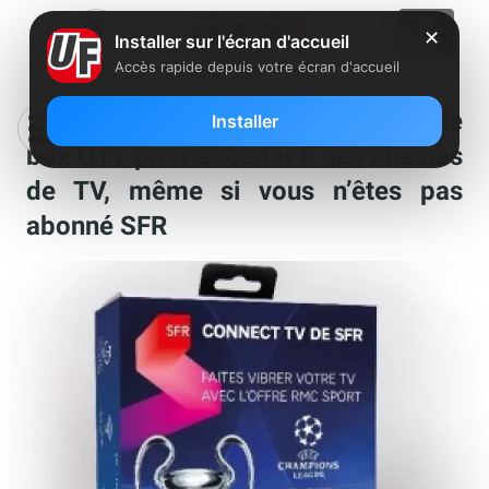
✕
Installer sur l'écran d'accueil
Accès rapide depuis votre écran d'accueil
SFR lance Connect TV une nouvelle
Installer
box OTT pour acceder à ses chaînes
de TV, même si vous n’êtes pas
abonné SFR