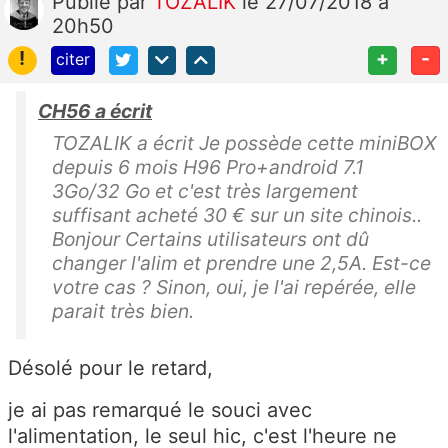
Publié
par
TOZALIK
le 27/07/2018 à
20h50
!
+
-
citer
CH56 a écrit
TOZALIK a écrit Je possède cette miniBOX
depuis 6 mois H96 Pro+android 7.1
3Go/32 Go et c'est très largement
suffisant acheté 30 € sur un site chinois..
Bonjour Certains utilisateurs ont dû
changer l'alim et prendre une 2,5A. Est-ce
votre cas ? Sinon, oui, je l'ai repérée, elle
parait très bien.
Désolé pour le retard,
je ai pas remarqué le souci avec
l'alimentation, le seul hic, c'est l'heure ne