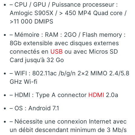
– CPU / GPU / Puissance processeur :
Amlogic S905X / > 450 MP4 Quad core /
>11 000 DMIPS
– Mémoire : RAM : 2GO / Flash memory :
8Gb extensible avec disques externes
connectés en
USB
ou avec Micros SD
Card jusqu’à 32 Go
– WIFI : 802.11ac /b/g/n 2×2 MIMO 2.4/5.8
GHz Wi-fi
– HDMI : Type A connector
HDMI
2.0a
– OS : Android 7.1
– Nécessite une connexion Internet avec
un débit descendant minimum de 3 Mb/s