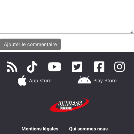
App store
Play Store
Mentions légales
Qui sommes nous