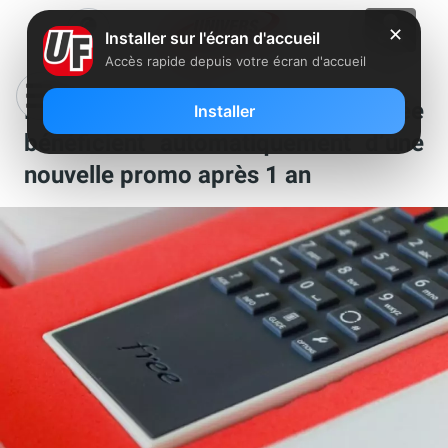
✕
Installer sur l'écran d'accueil
Accès rapide depuis votre écran d'accueil
Freebox : les abonnés Vente Privée
Installer
bénéficient automatiquement d’une
nouvelle promo après 1 an