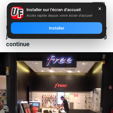
✕
Installer sur l'écran d'accueil
Accès rapide depuis votre écran d'accueil
Un nouveau mini Free Center voit le
Installer
jour à La Réunion, le rebranding
continue