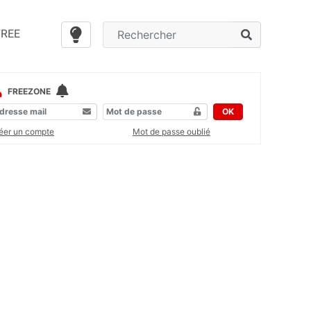
FREE
FREEZONE
OK
éer un compte
Mot de passe oublié