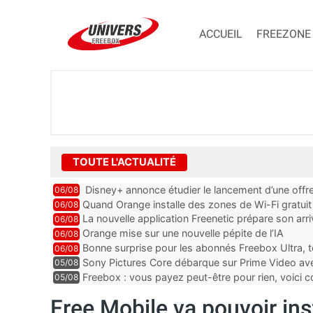
ACCUEIL
FREEZONE
TOUTE L'ACTUALITÉ
Disney+ annonce étudier le lancement d’une offre
06/08
Quand Orange installe des zones de Wi-Fi gratui
06/08
La nouvelle application Freenetic prépare son arr
06/08
abonnés Freebox, testez la
Orange mise sur une nouvelle pépite de l’IA
06/08
Bonne surprise pour les abonnés Freebox Ultra, t
06/08
inclus
Sony Pictures Core débarque sur Prime Video avec
05/08
Freebox : vous payez peut-être pour rien, voici
05/08
abonnements TV oubliés
Free Mobile va pouvoir ins