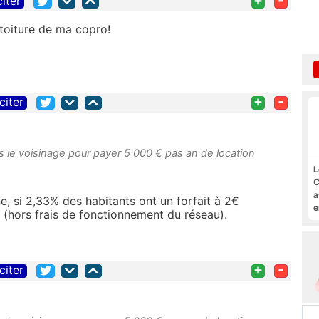
citer
a toiture de ma copro!
+
-
citer
ans le voisinage pour payer 5 000 € pas an de location
L
C
a
, si 2,33% des habitants ont un forfait à 2€
e
 (hors frais de fonctionnement du réseau).
s
M
+
-
citer