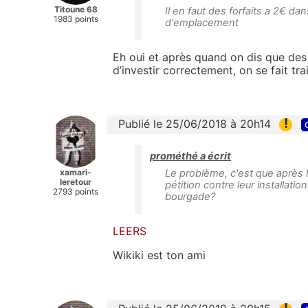
Titoune 68
Il en faut des forfaits a 2€ d
1983 points
d'emplacement
Eh oui et après quand on dis que des 
d’investir correctement, on se fait trait
!
Publié le 25/06/2018 à 20h14
prométhé a écrit
xamari-
Le problème, c'est que après la
leretour
pétition contre leur installati
2793 points
bourgade?
LEERS
Wikiki est ton ami
!