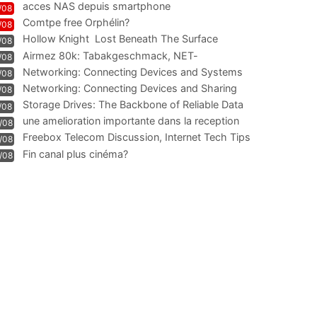
acces NAS depuis smartphone
/08
Comtpe free Orphélin?
/08
Hollow Knight  Lost Beneath The Surface
/08
Airmez 80k: Tabakgeschmack, NET-
/08
Technologie und Leistung im
Networking: Connecting Devices and Systems
/08
Networking: Connecting Devices and Sharing
/08
Information
Storage Drives: The Backbone of Reliable Data
/08
Management
une amelioration importante dans la reception
/08
WIFI
Freebox Telecom Discussion, Internet Tech Tips
/08
Communi
Fin canal plus cinéma?
/08