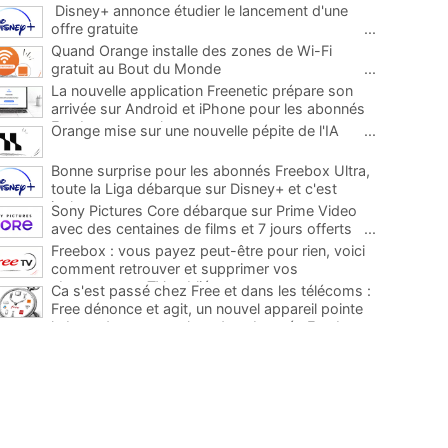
Disney+ annonce étudier le lancement d'une
offre gratuite
...
Quand Orange installe des zones de Wi-Fi
gratuit au Bout du Monde
...
La nouvelle application Freenetic prépare son
arrivée sur Android et iPhone pour les abonnés
Freebox, testez la
...
Orange mise sur une nouvelle pépite de l'IA
...
Bonne surprise pour les abonnés Freebox Ultra,
toute la Liga débarque sur Disney+ et c'est
inclus
...
Sony Pictures Core débarque sur Prime Video
avec des centaines de films et 7 jours offerts
...
Freebox : vous payez peut-être pour rien, voici
comment retrouver et supprimer vos
abonnements TV oubliés
...
Ca s'est passé chez Free et dans les télécoms :
Free dénonce et agit, un nouvel appareil pointe
le bout de son nez chez des abonnés Freebox...
...