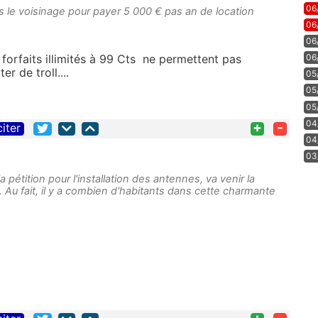
06
ans le voisinage pour payer 5 000 € pas an de location
06
06
forfaits illimités à 99 Cts ne permettent pas
06
er de troll....
05
05
05
04
+
-
citer
04
03
 pétition pour l'installation des antennes, va venir la
on. Au fait, il y a combien d'habitants dans cette charmante
+
-