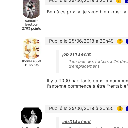
Publié le 25/06/2018 à 20h15
Ben à ce prix là, je veux bien louer l
xamari-
leretour
2793 points
!
Publié le 25/06/2018 à 20h49
job 314 a écrit
thomas853
Il en faut des forfaits a 2€ d
11 points
d'emplacement
Il y a 9000 habitants dans la commune
l'antenne commence à être "rentable"
!
Publié le 25/06/2018 à 20h55
job 314 a écrit