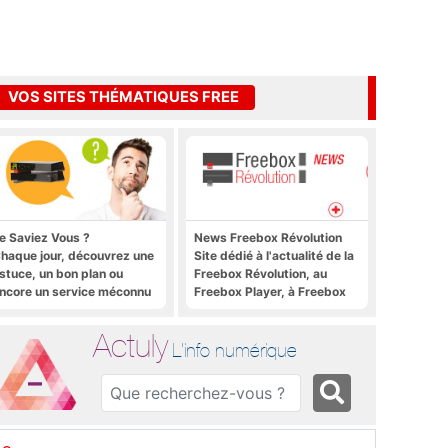
VOS SITES THÉMATIQUES FREE
e Saviez Vous ?
News Freebox Révolution
haque jour, découvrez une
Site dédié à l'actualité de la
stuce, un bon plan ou
Freebox Révolution, au
ncore un service méconnu
Freebox Player, à Freebox
ur la Freebox et sur Free
OS, Freebox TV, etc.
obile
Actuly
L'info numérique