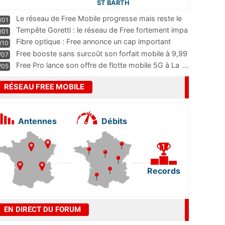
ST BARTH
Le réseau de Free Mobile progresse mais reste le
/01
m
...
Tempête Goretti : le réseau de Free fortement impa
/01
...
Fibre optique : Free annonce un cap important
/10
pass
...
Free booste sans surcoût son forfait mobile à 9,99
/07
...
Free Pro lance son offre de flotte mobile 5G à La
...
/05
RÉSEAU FREE MOBILE
Antennes
Débits
Records
EN DIRECT DU FORUM