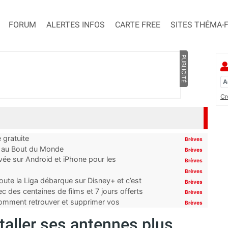
FORUM
ALERTES INFOS
CARTE FREE
SITES THÉMA-
PUBLICITÉ
Cr
 gratuite
Brèves
t au Bout du Monde
Brèves
ivée sur Android et iPhone pour les
Brèves
Brèves
oute la Liga débarque sur Disney+ et c’est
Brèves
 des centaines de films et 7 jours offerts
Brèves
 comment retrouver et supprimer vos
Brèves
taller ses antennes plus