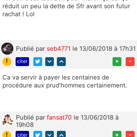
réduit un peu la dette de Sfr avant son futur
rachat ! Lol
Publié
par
seb4771
le 13/06/2018 à 17h31
!
+
-
citer
Ca va servir à payer les centaines de
procédure aux prud'hommes certainement.
Publié
par
fansat70
le 13/06/2018 à
19h08
!
+
-
citer