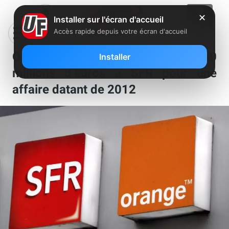
✕
Installer sur l'écran d'accueil
Accès rapide depuis votre écran d'accueil
Orange devra verser plus de 50
Installer
millions d’euros à SFR pour une
affaire datant de 2012