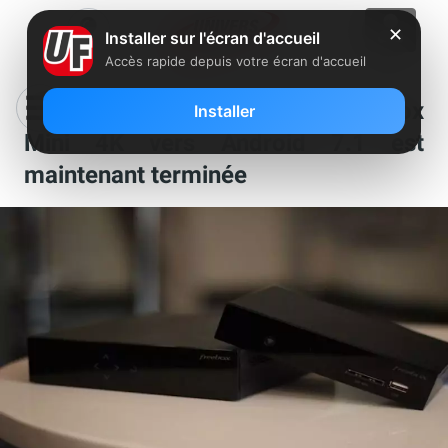
✕
Installer sur l'écran d'accueil
Accès rapide depuis votre écran d'accueil
La migration de toutes les Freebox
Installer
Mini 4K vers Android 7.1 est
maintenant terminée