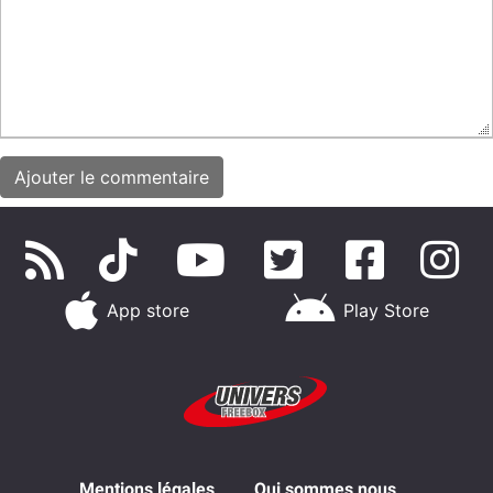
App store
Play Store
Mentions légales
Qui sommes nous