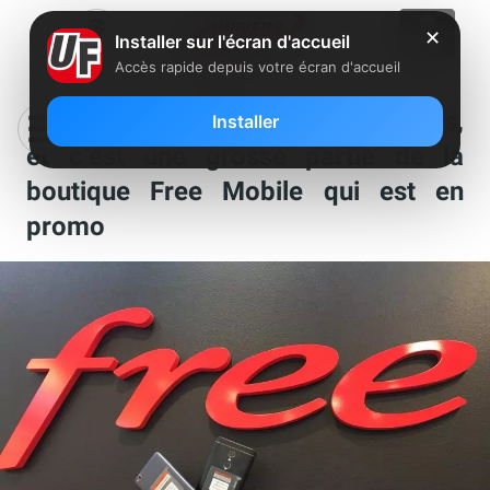
✕
Installer sur l'écran d'accueil
Accès rapide depuis votre écran d'accueil
Plusieurs nouvelles baisses de tarifs,
Installer
et c’est une grosse partie de la
boutique Free Mobile qui est en
promo