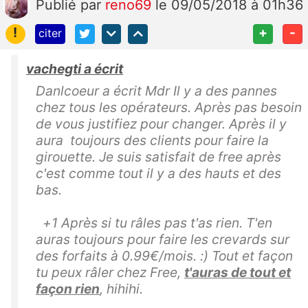
Publié
par
reno69
le 09/05/2018 à 01h36
!
+
-
citer
vachegti a écrit
Danlcoeur a écrit Mdr Il y a des pannes
chez tous les opérateurs. Après pas besoin
de vous justifiez pour changer. Après il y
aura toujours des clients pour faire la
girouette. Je suis satisfait de free après
c'est comme tout il y a des hauts et des
bas.
+1 Après si tu râles pas t'as rien. T'en
auras toujours pour faire les crevards sur
des forfaits à 0.99€/mois. :) Tout et façon
tu peux râler chez Free,
t'auras de tout et
façon rien
, hihihi.