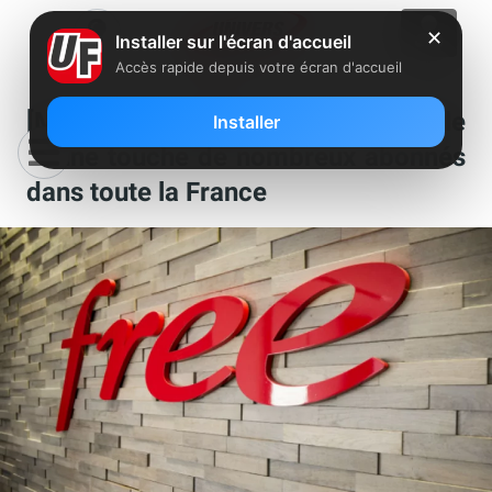
✕
Installer sur l'écran d'accueil
Accès rapide depuis votre écran d'accueil
[MàJ] Free Mobile : une nouvelle
Installer
panne touche de nombreux abonnés
dans toute la France