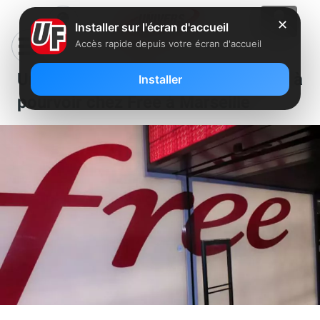
✕
Installer sur l'écran d'accueil
Accès rapide depuis votre écran d'accueil
Un poste de technicien itinérant est à
Installer
pourvoir chez Free à Marseille