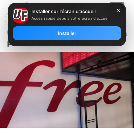
✕
Installer sur l'écran d'accueil
Accès rapide depuis votre écran d'accueil
Un poste de technicien itinérant est à
Installer
pourvoir chez Free à Metz