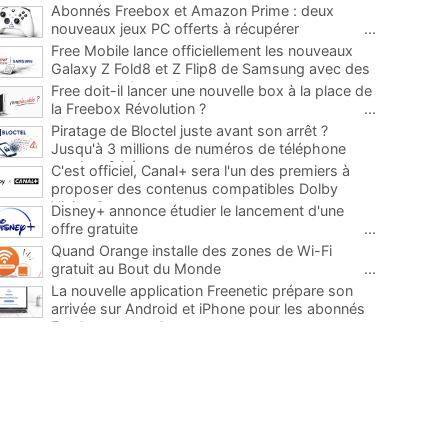
Abonnés Freebox et Amazon Prime : deux
nouveaux jeux PC offerts à récupérer
...
Free Mobile lance officiellement les nouveaux
Galaxy Z Fold8 et Z Flip8 de Samsung avec des
promos et des cadeaux
...
Free doit-il lancer une nouvelle box à la place de
la Freebox Révolution ?
...
Piratage de Bloctel juste avant son arrêt ?
Jusqu'à 3 millions de numéros de téléphone
auraient fuité
...
C'est officiel, Canal+ sera l'un des premiers à
proposer des contenus compatibles Dolby
Vision 2
...
Disney+ annonce étudier le lancement d'une
offre gratuite
...
Quand Orange installe des zones de Wi-Fi
gratuit au Bout du Monde
...
La nouvelle application Freenetic prépare son
arrivée sur Android et iPhone pour les abonnés
Freebox, testez la
...