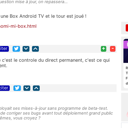
stion mise à jour, on repassera...
une Box Android TV et le tour est joué !
aomi-mi-box.html
+
-
iter
 c'est le controle du direct permanent, c'est ce qui
ent.
R
T
F
d
citer
éployait ses mises-à-jour sans programme de beta-test.
 de corriger ses bugs avant tout déploiement grand public
 mêmes, vous croyez ?