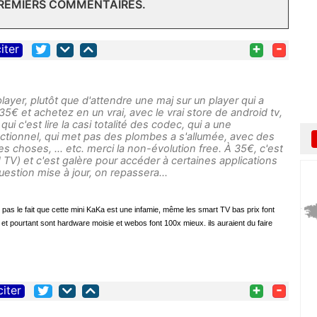
PREMIERS COMMENTAIRES.
+
-
iter
player, plutôt que d'attendre une maj sur un player qui a
35€ et achetez en un vrai, avec le vrai store de android tv,
ui c'est lire la casi totalité des codec, qui a une
ctionnel, qui met pas des plombes a s'allumée, avec des
s choses, … etc. merci la non-évolution free. À 35€, c'est
d TV) et c'est galère pour accéder à certaines applications
stion mise à jour, on repassera...
pas le fait que cette mini KaKa est une infamie,
même les smart TV bas prix font
et pourtant sont hardware moisie et webos font 100x mieux.
ils auraient du faire
+
-
citer