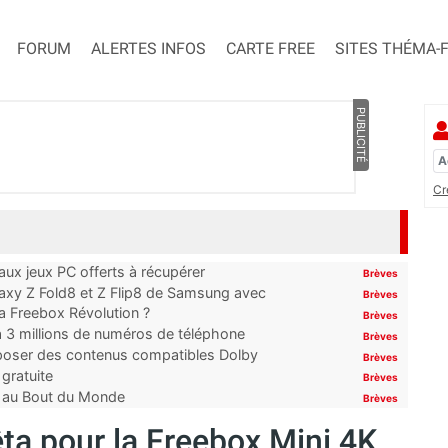
FORUM
ALERTES INFOS
CARTE FREE
SITES THÉMA-
PUBLICITÉ
Cr
x jeux PC offerts à récupérer
Brèves
laxy Z Fold8 et Z Flip8 de Samsung avec
Brèves
 la Freebox Révolution ?
Brèves
’à 3 millions de numéros de téléphone
Brèves
proposer des contenus compatibles Dolby
Brèves
gratuite
Brèves
t au Bout du Monde
Brèves
êta pour la Freebox Mini 4K