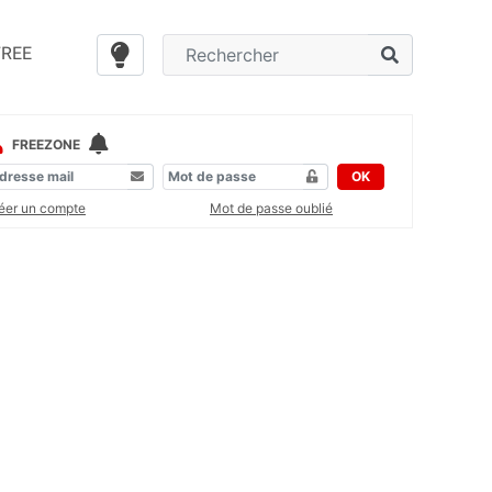
FREE
FREEZONE
OK
éer un compte
Mot de passe oublié