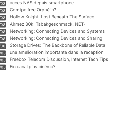
acces NAS depuis smartphone
/08
Comtpe free Orphélin?
/08
Hollow Knight  Lost Beneath The Surface
/08
Airmez 80k: Tabakgeschmack, NET-
/08
Technologie und Leistung im
Networking: Connecting Devices and Systems
/08
Networking: Connecting Devices and Sharing
/08
Information
Storage Drives: The Backbone of Reliable Data
/08
Management
une amelioration importante dans la reception
/08
WIFI
Freebox Telecom Discussion, Internet Tech Tips
/08
Communi
Fin canal plus cinéma?
/08