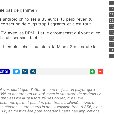
06
06
a tele bas de gamme ?
06
 android chinoises a 35 euros, tu peux rever. tu
06
orrection de bugs trop flagrants. et c est tout.
05
 TV, avec les DRM L1 et le chromecast qui vont avec.
05
a utiliser sans tactile.
05
04
t bien plus cher : au mieux la MIbox 3 qui coute le
04
03
+
-
citer
player, plutôt que d'attendre une maj sur un player qui a
35€ et achetez en un vrai, avec le vrai store de android tv,
ui c'est lire la casi totalité des codec, qui a une
ctionnel, qui met pas des plombes a s'allumée, avec des
s choses, … etc. merci la non-évolution free. À 35€, c'est
d TV) et c'est galère pour accéder à certaines applications