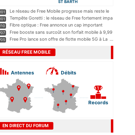
ST BARTH
Le réseau de Free Mobile progresse mais reste le
/01
m
...
Tempête Goretti : le réseau de Free fortement impa
/01
...
Fibre optique : Free annonce un cap important
/10
pass
...
Free booste sans surcoût son forfait mobile à 9,99
/07
...
Free Pro lance son offre de flotte mobile 5G à La
...
/05
RÉSEAU FREE MOBILE
Antennes
Débits
Records
EN DIRECT DU FORUM