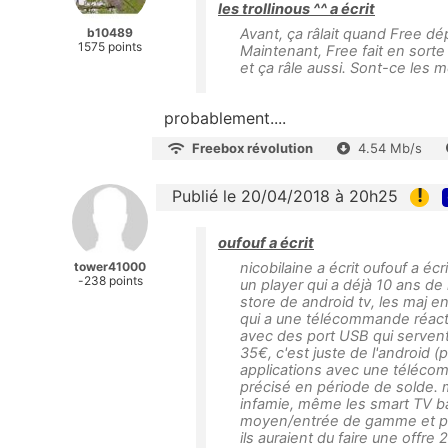
les trollinous ^^ a écrit
b10489
Avant, ça râlait quand Free d
1575 points
Maintenant, Free fait en sorte
et ça râle aussi. Sont-ce les
probablement....
Freebox révolution
4.54 Mb/s
!
Publié le 20/04/2018 à 20h25
oufouf a écrit
tower41000
nicobilaine a écrit oufouf a éc
-238 points
un player qui a déjà 10 ans de
store de android tv, les maj en
qui a une télécommande réacti
avec des port USB qui servent
35€, c'est juste de l'android 
applications avec une télécomm
précisé en période de solde. 
infamie, même les smart TV ba
moyen/entrée de gamme et po
ils auraient du faire une offre 