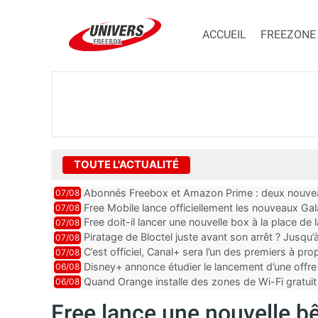
ACCUEIL
FREEZONE
TOUTE L'ACTUALITÉ
Abonnés Freebox et Amazon Prime : deux nouveau
07/08
Free Mobile lance officiellement les nouveaux Ga
07/08
des promos et des cadeaux
Free doit-il lancer une nouvelle box à la place de
07/08
Piratage de Bloctel juste avant son arrêt ? Jusqu
07/08
auraient fuité
C’est officiel, Canal+ sera l’un des premiers à 
07/08
Vision 2
Disney+ annonce étudier le lancement d’une offre 
06/08
Quand Orange installe des zones de Wi-Fi gratui
06/08
Free lance une nouvelle b