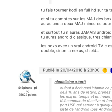
tu fais tourner kodi en full hd sur t
et si tu comptes sur les MAJ des boxs
auras une a deux MAJ mineures pour c
et surtout tu n auras JAMAIS android
tu auras android classique, tres chiant 
les boxs avec un vrai android TV c es
double, sinon la nexus, shield...
!
Publié le 20/04/2018 à 23h00
nicobilaine a écrit
Stéphane_pi
oufouf a écrit quel infamie ce 
ng
déjà 10 ans de retard, prenez 
25622 points
les maj en temps et en heure, q
télécommande réactive et fon
port USB qui servent à quelque
juste de l'android (pas Androi