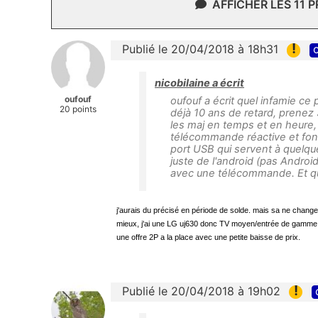
AFFICHER LES 11 
!
Publié le 20/04/2018 à 18h31
c
nicobilaine a écrit
oufouf
oufouf a écrit quel infamie ce 
20 points
déjà 10 ans de retard, prenez 
les maj en temps et en heure, q
télécommande réactive et fon
port USB qui servent à quelque
juste de l'android (pas Androi
avec une télécommande. Et que
j'aurais du précisé en période de solde. mais sa ne change 
mieux
, j'ai une LG uj630 donc TV moyen/entrée de gamme 
une offre 2P a la place avec une petite baisse de prix.
!
Publié le 20/04/2018 à 19h02