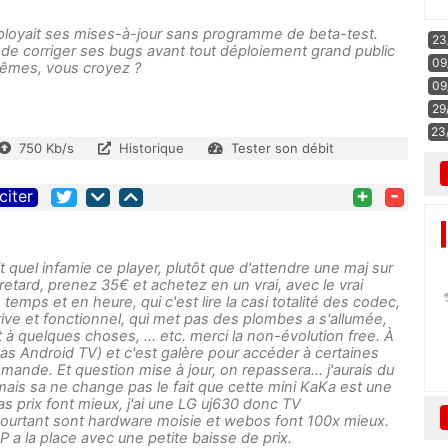
éployait ses mises-à-jour sans programme de beta-test.
23
 de corriger ses bugs avant tout déploiement grand public
09
 mêmes, vous croyez ?
09
29
23
750 Kb/s
Historique
Tester son débit
+
-
citer
rit quel infamie ce player, plutôt que d'attendre une maj sur
 retard, prenez 35€ et achetez en un vrai, avec le vrai
 temps et en heure, qui c'est lire la casi totalité des codec,
ve et fonctionnel, qui met pas des plombes a s'allumée,
 à quelques choses, … etc. merci la non-évolution free. À
(pas Android TV) et c'est galère pour accéder à certaines
ande. Et question mise à jour, on repassera... j'aurais du
mais sa ne change pas le fait que cette mini KaKa est une
s prix font mieux, j'ai une LG uj630 donc TV
urtant sont hardware moisie et webos font 100x mieux.
2P a la place avec une petite baisse de prix.