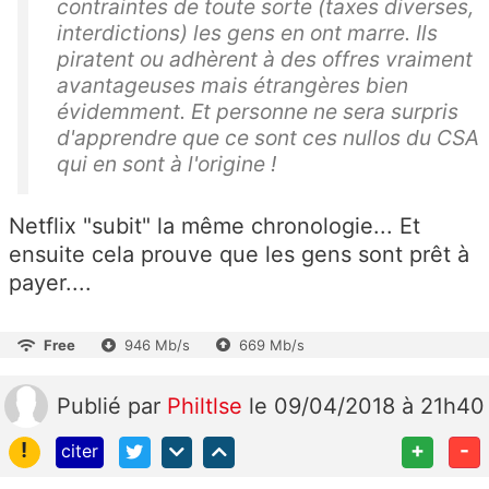
contraintes de toute sorte (taxes diverses,
interdictions) les gens en ont marre. Ils
piratent ou adhèrent à des offres vraiment
avantageuses mais étrangères bien
évidemment. Et personne ne sera surpris
d'apprendre que ce sont ces nullos du CSA
qui en sont à l'origine !
Netflix "subit" la même chronologie... Et
ensuite cela prouve que les gens sont prêt à
payer....
Free
946 Mb/s
669 Mb/s
Publié
par
Philtlse
le 09/04/2018 à 21h40
!
+
-
citer