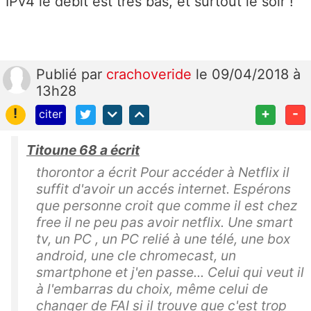
IPv4 le débit est très bas, et surtout le soir !
Publié
par
crachoveride
le 09/04/2018 à
13h28
!
+
-
citer
Titoune 68 a écrit
thorontor a écrit Pour accéder à Netflix il
suffit d'avoir un accés internet. Espérons
que personne croit que comme il est chez
free il ne peu pas avoir netflix. Une smart
tv, un PC , un PC relié à une télé, une box
android, une cle chromecast, un
smartphone et j'en passe... Celui qui veut il
à l'embarras du choix, même celui de
changer de FAI si il trouve que c'est trop