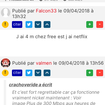
Publié
par
Falcon33
le 09/04/2018 à
13h32
!
+
-
citer
J ai 4 m chez free est j ai netflix
Publié
par
valmen
le 09/04/2018 à 13h56
!
+
-
citer
crachoveride a écrit
Et c'est fort regrettable car ça fonctionne
vraiment nickel maintenant : Voir
image Plus de 300 Mbps aux heures de