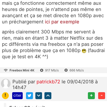
mais ça fonctionne correctement même aux
heures de pointes, je n'attend pas même en
avançant et ça se met directe en 1080p avec
un préchargement
ici par exemple
après clairement 300 Mbps me servent à
rien, mais en étant 3 à matter Netflix sur des
pc différents via ma freebox ça n'a pas poser
plus de problème que ça en 1080p
(faudrai
que je test en 4K ^^)
Freebox Mini 4K
917 Mb/s
666 Mb/s
Publié
par
patrickb72
le 09/04/2018 à
14h47
!
+
-
citer