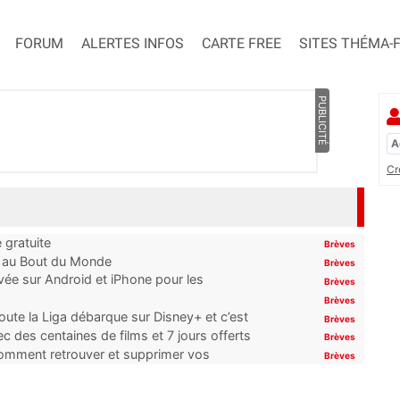
FORUM
ALERTES INFOS
CARTE FREE
SITES THÉMA-
PUBLICITÉ
Cr
 gratuite
Brèves
t au Bout du Monde
Brèves
ivée sur Android et iPhone pour les
Brèves
Brèves
oute la Liga débarque sur Disney+ et c’est
Brèves
 des centaines de films et 7 jours offerts
Brèves
 comment retrouver et supprimer vos
Brèves