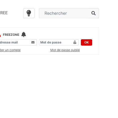
FREE
FREEZONE
OK
éer un compte
Mot de passe oublié