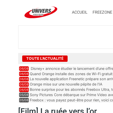
ACCUEIL
FREEZONE
TOUTE L'ACTUALITÉ
Disney+ annonce étudier le lancement d’une offre
06/08
Quand Orange installe des zones de Wi-Fi gratui
06/08
La nouvelle application Freenetic prépare son arr
06/08
abonnés Freebox, testez la
Orange mise sur une nouvelle pépite de l’IA
06/08
Bonne surprise pour les abonnés Freebox Ultra, t
06/08
inclus
Sony Pictures Core débarque sur Prime Video avec
05/08
Freebox : vous payez peut-être pour rien, voici
05/08
abonnements TV oubliés
[Film] La ruée vers l’or