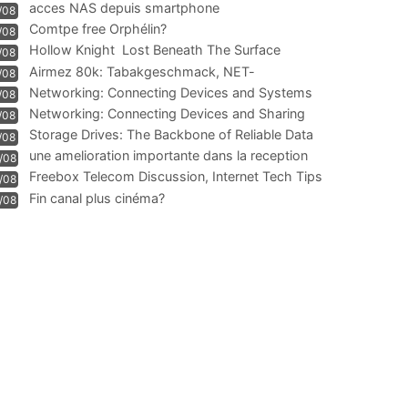
acces NAS depuis smartphone
/08
Comtpe free Orphélin?
/08
Hollow Knight  Lost Beneath The Surface
/08
Airmez 80k: Tabakgeschmack, NET-
/08
Technologie und Leistung im
Networking: Connecting Devices and Systems
/08
Networking: Connecting Devices and Sharing
/08
Information
Storage Drives: The Backbone of Reliable Data
/08
Management
une amelioration importante dans la reception
/08
WIFI
Freebox Telecom Discussion, Internet Tech Tips
/08
Communi
Fin canal plus cinéma?
/08