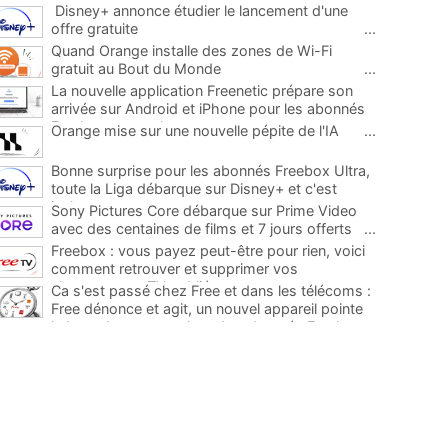
Disney+ annonce étudier le lancement d'une
offre gratuite
...
Quand Orange installe des zones de Wi-Fi
gratuit au Bout du Monde
...
La nouvelle application Freenetic prépare son
arrivée sur Android et iPhone pour les abonnés
Freebox, testez la
...
Orange mise sur une nouvelle pépite de l'IA
...
Bonne surprise pour les abonnés Freebox Ultra,
toute la Liga débarque sur Disney+ et c'est
inclus
...
Sony Pictures Core débarque sur Prime Video
avec des centaines de films et 7 jours offerts
...
Freebox : vous payez peut-être pour rien, voici
comment retrouver et supprimer vos
abonnements TV oubliés
...
Ca s'est passé chez Free et dans les télécoms :
Free dénonce et agit, un nouvel appareil pointe
le bout de son nez chez des abonnés Freebox...
...