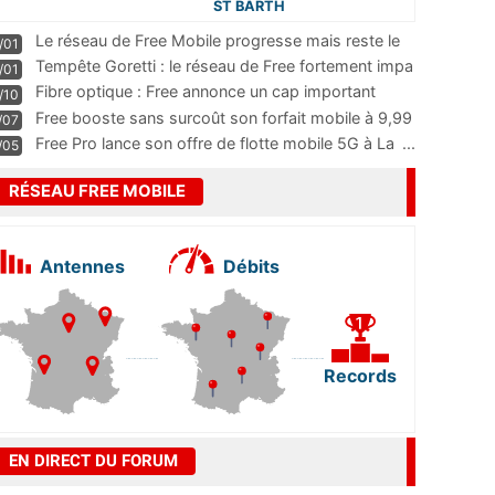
ST BARTH
Le réseau de Free Mobile progresse mais reste le
/01
m
...
Tempête Goretti : le réseau de Free fortement impa
/01
...
Fibre optique : Free annonce un cap important
/10
pass
...
Free booste sans surcoût son forfait mobile à 9,99
/07
...
Free Pro lance son offre de flotte mobile 5G à La
...
/05
RÉSEAU FREE MOBILE
Antennes
Débits
Records
EN DIRECT DU FORUM