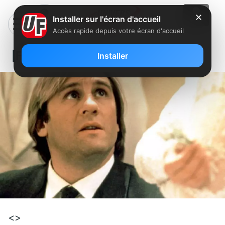
✕
Installer sur l'écran d'accueil
Accès rapide depuis votre écran d'accueil
[Film] Trop belle pour toi
Installer
<>