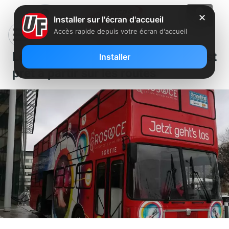
✕
Installer sur l'écran d'accueil
Accès rapide depuis votre écran d'accueil
Le “Bus de la Fibre” de Rosace est
Installer
prêt à partir sur les routes