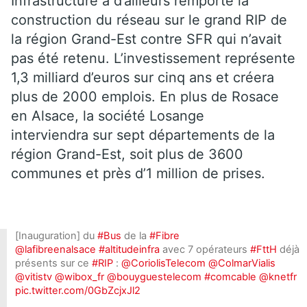
Infrastructure a d’ailleurs remporté la
construction du réseau sur le grand RIP de
la région Grand-Est contre SFR qui n’avait
pas été retenu. L’investissement représente
1,3 milliard d’euros sur cinq ans et créera
plus de 2000 emplois. En plus de Rosace
en Alsace, la société Losange
interviendra sur sept départements de la
région Grand-Est, soit plus de 3600
communes et près d’1 million de prises.
[Inauguration] du
#Bus
de la
#Fibre
@lafibreenalsace
#altitudeinfra
avec 7 opérateurs
#FttH
déjà
présents sur ce
#RIP
:
@CoriolisTelecom
@ColmarVialis
@vitistv
@wibox_fr
@bouyguestelecom
#comcable
@knetfr
pic.twitter.com/0GbZcjxJl2