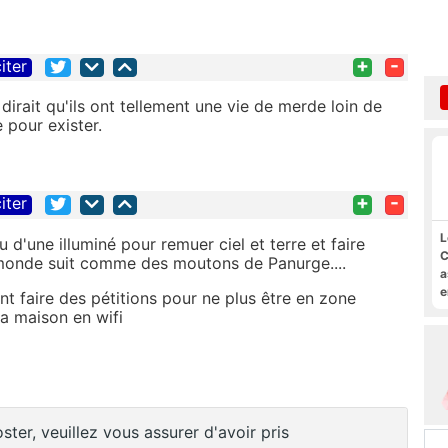
+
-
iter
 dirait qu'ils ont tellement une vie de merde loin de
e pour exister.
+
-
iter
L
 d'une illuminé pour remuer ciel et terre et faire
C
le monde suit comme des moutons de Panurge....
a
e
t faire des pétitions pour ne plus être en zone
s
la maison en wifi
M
ster, veuillez vous assurer d'avoir pris