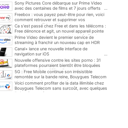
Sony Pictures Core débarque sur Prime Video
avec des centaines de films et 7 jours offerts
...
Freebox : vous payez peut-être pour rien, voici
comment retrouver et supprimer vos
abonnements TV oubliés
...
Ca s'est passé chez Free et dans les télécoms :
Free dénonce et agit, un nouvel appareil pointe
le bout de son nez chez des abonnés Freebox...
Prime Video devient le premier service de
...
streaming à franchir un nouveau cap en HDR
avec ce lancement
...
Canal+ lance une nouvelle interface de
navigation sur iOS
...
Nouvelle offensive contre les sites porno : 31
plateformes pourraient bientôt être bloquées
par Orange, Free, SFR et Bouygues
...
5G : Free Mobile continue son irrésistible
remontée sur la bande reine, Bouygues Telecom
plus que jamais sous pression
...
Voici comment profiter de la data illimitée chez
Bouygues Telecom sans surcoût, avec quelques
limites à connaître
...