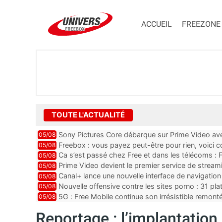
ACCUEIL
FREEZONE
TOUTE L'ACTUALITÉ
Sony Pictures Core débarque sur Prime Video avec
05/08
Freebox : vous payez peut-être pour rien, voici
05/08
abonnements TV oubliés
Ca s’est passé chez Free et dans les télécoms : F
05/08
pointe le bout de...
Prime Video devient le premier service de strea
05/08
ce lancement
Canal+ lance une nouvelle interface de navigation
05/08
Nouvelle offensive contre les sites porno : 31 pl
05/08
par Orange, Free, SF...
5G : Free Mobile continue son irrésistible remon
05/08
plus que jamais sous pr...
Reportage : l’implantation