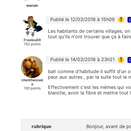
warum
!
Publié le 12/03/2018 à 15h09
c
Les habitants de certains villages, on
tout qu'ils n'ont trouver que ça à fair
Freeleu69
762 points
!
Publié le 14/03/2018 à 23h21
c
bah comme d'habitude il suffit d'un ou
peur aux autres , par la suite tout 
chenthesnak
e
Effectivement c'est les mèmes qui von
165 points
blanche, avoir la fibre et mettre tout 
rubrique
Bonjour, avant de po