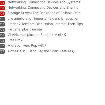
Networking: Connecting Devices and Systems
/08
Networking: Connecting Devices and Sharing
/08
Information
Storage Drives: The Backbone of Reliable Data
/08
Management
une amelioration importante dans la reception
/08
WIFI
Freebox Telecom Discussion, Internet Tech Tips
/08
Communi
Fin canal plus cinéma?
/08
VLANs multiples sur Freebox Mini 4K
/08
Free Proxi
/08
Migration vers Pop wifi 7
/07
Airmez 4 in 1 Bang Legend 120k: Features,
/07
Geschmack