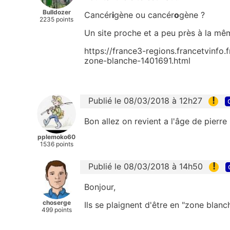
Bulldozer
Cancér
i
gène ou cancér
o
gène ?
2235 points
Un site proche et a peu près à la mêm
https://france3-regions.francetvinfo.f
zone-blanche-1401691.html
!
Publié le 08/03/2018 à 12h27
Bon allez on revient a l'âge de pierre
pplemoko60
1536 points
!
Publié le 08/03/2018 à 14h50
Bonjour,
choserge
Ils se plaignent d'être en "zone blan
499 points