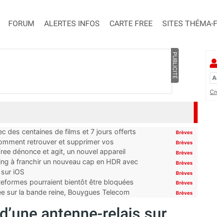
FORUM
ALERTES INFOS
CARTE FREE
SITES THÉMA-
PUBLICITÉ
Cr
 des centaines de films et 7 jours offerts
Brèves
 comment retrouver et supprimer vos
Brèves
ree dénonce et agit, un nouvel appareil
Brèves
ming à franchir un nouveau cap en HDR avec
Brèves
 sur iOS
Brèves
ateformes pourraient bientôt être bloquées
Brèves
tée sur la bande reine, Bouygues Telecom
Brèves
 d’une antenne-relais sur