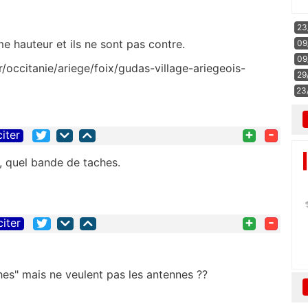
23
e hauteur et ils ne sont pas contre.
09
09
r/occitanie/ariege/foix/gudas-village-ariegeois-
29
23
+
-
citer
 , quel bande de taches.
+
-
citer
ches" mais ne veulent pas les antennes ??