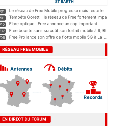
ST BARTH
Le réseau de Free Mobile progresse mais reste le
/01
m
...
Tempête Goretti : le réseau de Free fortement impa
/01
...
Fibre optique : Free annonce un cap important
/10
pass
...
Free booste sans surcoût son forfait mobile à 9,99
/07
...
Free Pro lance son offre de flotte mobile 5G à La
...
/05
RÉSEAU FREE MOBILE
Antennes
Débits
Records
EN DIRECT DU FORUM