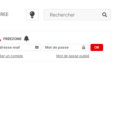
FREE
FREEZONE
OK
éer un compte
Mot de passe oublié