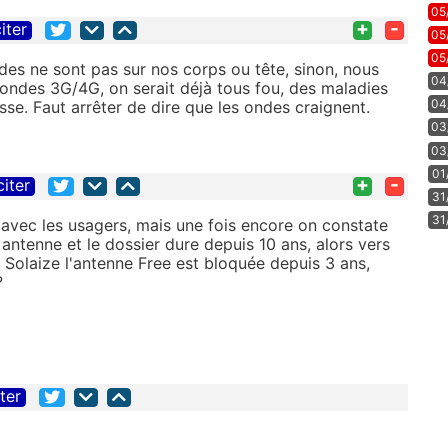
05
+
-
iter
05
05
des ne sont pas sur nos corps ou tête, sinon, nous
04
s ondes 3G/4G, on serait déjà tous fou, des maladies
04
asse. Faut arrêter de dire que les ondes craignent.
03
03
01
+
-
citer
31
31
 avec les usagers, mais une fois encore on constate
ntenne et le dossier dure depuis 10 ans, alors vers
Solaize l'antenne Free est bloquée depuis 3 ans,
?
iter