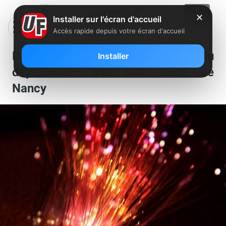
✕
Installer sur l'écran d'accueil
Accès rapide depuis votre écran d'accueil
Découvrez les cartes du
Installer
déploiement très haut débit de
Nancy